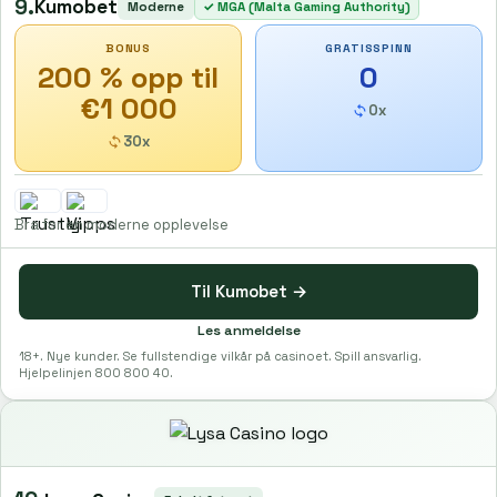
9.
Kumobet
✓ MGA (Malta Gaming Authority)
Moderne
BONUS
GRATISSPINN
200 % opp til
0
€1 000
0x
30x
Bra for en moderne opplevelse
Til Kumobet →
Les anmeldelse
18+. Nye kunder. Se fullstendige vilkår på casinoet. Spill ansvarlig.
Hjelpelinjen 800 800 40.