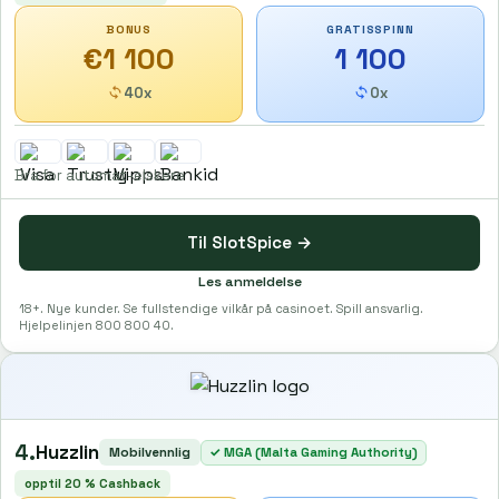
BONUS
GRATISSPINN
€1 100
1 100
40x
0x
Bra for automat-elskere
Til SlotSpice →
Les anmeldelse
18+. Nye kunder. Se fullstendige vilkår på casinoet. Spill ansvarlig.
Hjelpelinjen 800 800 40.
4.
Huzzlin
✓ MGA (Malta Gaming Authority)
Mobilvennlig
opptil 20 % Cashback