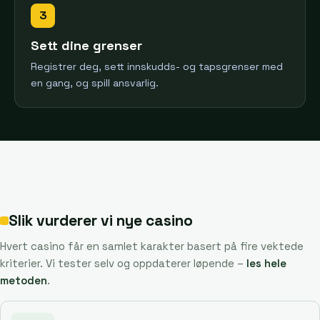
3
Sett dine grenser
Registrer deg, sett innskudds- og tapsgrenser med
en gang, og spill ansvarlig.
Slik vurderer vi nye casino
Hvert casino får en samlet karakter basert på fire vektede
kriterier. Vi tester selv og oppdaterer løpende –
les hele
metoden
.