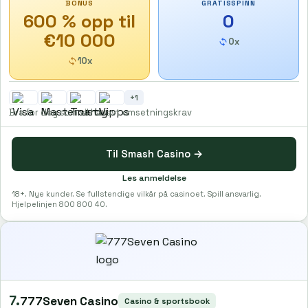
BONUS
GRATISSPINN
600 % opp til
0
€10 000
0x
10x
+1
Bra for deg som vil ha lavt omsetningskrav
Til Smash Casino →
Les anmeldelse
18+. Nye kunder. Se fullstendige vilkår på casinoet. Spill ansvarlig.
Hjelpelinjen 800 800 40.
7.
777Seven Casino
Casino & sportsbook