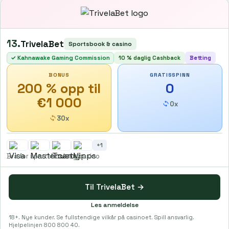
13.
TrivelaBet
Sportsbook & casino
✓ Kahnawake Gaming Commission
10 % daglig Cashback
Betting
BONUS
GRATISSPINN
200 % opp til
0
€1 000
0x
30x
+1
Bra for sportsbook og casino
Til TrivelaBet →
Les anmeldelse
18+. Nye kunder. Se fullstendige vilkår på casinoet. Spill ansvarlig.
Hjelpelinjen 800 800 40.