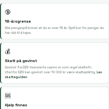
🔞
18-årsgrense
Alle pengespill krever at du er over 18 år. Spill kun for penger du
har råd til å tape.
💰
Skatt på gevinst
Gevinst fra EØS-lisensierte casino er som regel skattefri.
Utenfor EØS kan gevinst over 10 000 kr være skattepliktig.
Les
skatteguiden
.
🆘
Hjelp finnes