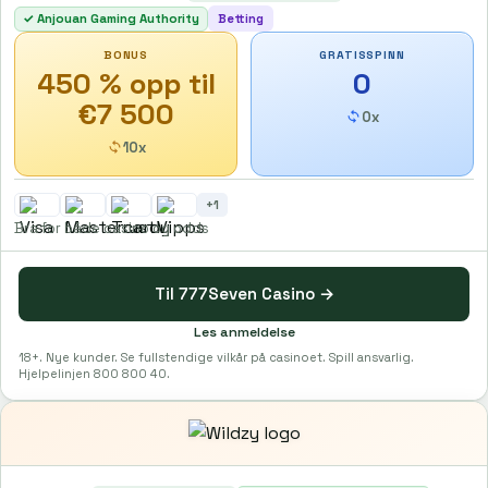
✓ Anjouan Gaming Authority
Betting
BONUS
GRATISSPINN
450 % opp til
0
€7 500
0x
10x
+1
Bra for både casino og odds
Til 777Seven Casino →
Les anmeldelse
18+. Nye kunder. Se fullstendige vilkår på casinoet. Spill ansvarlig.
Hjelpelinjen 800 800 40.