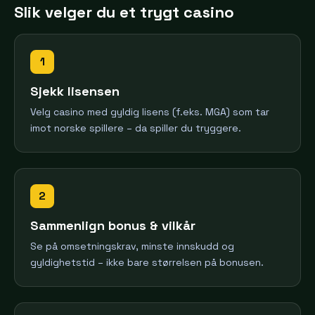
Slik velger du et trygt casino
1
Sjekk lisensen
Velg casino med gyldig lisens (f.eks. MGA) som tar
imot norske spillere – da spiller du tryggere.
2
Sammenlign bonus & vilkår
Se på omsetningskrav, minste innskudd og
gyldighetstid – ikke bare størrelsen på bonusen.