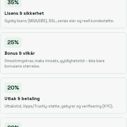
35%
Lisens & sikkerhet
Gyldig lisens (MGA/EØS), SSL, seriøs eier og reell kundestøtte.
25%
Bonus & vilkår
Omsetningskrav, maks innsats, gyldighetstid – ikke bare
bonusens størrelse.
20%
Uttak & betaling
Uttakstid, Vipps/Trustly-støtte, gebyrer og verifisering (KYC).