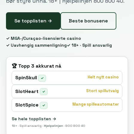
bør styre unna. 18+ | Hjelpelinjen 800 800 40.
Se topplisten →
Beste bonusene
✓ MGA-/Curaçao-lisensierte casino
✓ Uavhengig sammenligning
✓ 18+ · Spill ansvarlig
🏆 Topp 3 akkurat nå
SpinSkull
Helt nytt casino
✓
SlotHeart
Stort spillutvalg
✓
SlotSpice
Mange spilleautomater
✓
Se hele topplisten →
18+ · Spill ansvarlig ·
Hjelpelinjen
· 800 800 40