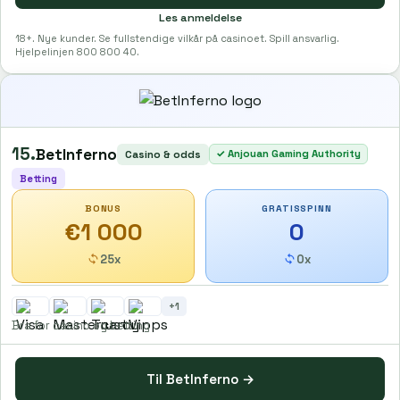
Les anmeldelse
18+. Nye kunder. Se fullstendige vilkår på casinoet. Spill ansvarlig.
Hjelpelinjen 800 800 40.
15.
BetInferno
✓ Anjouan Gaming Authority
Casino & odds
Betting
BONUS
GRATISSPINN
€1 000
0
25x
0x
+1
Bra for casino og betting
Til BetInferno →