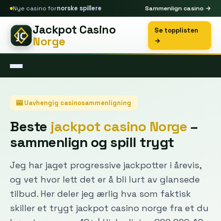
Nye casino for
norske spillere
Sammenlign casino →
Jackpot Casino
Se topplisten
Norge
→
🎰 Uavhengig casinosammenligning
Beste
jackpot casino Norge
–
sammenlign og spill trygt
Jeg har jaget progressive jackpotter i årevis,
og vet hvor lett det er å bli lurt av glansede
tilbud. Her deler jeg ærlig hva som faktisk
skiller et trygt jackpot casino norge fra et du