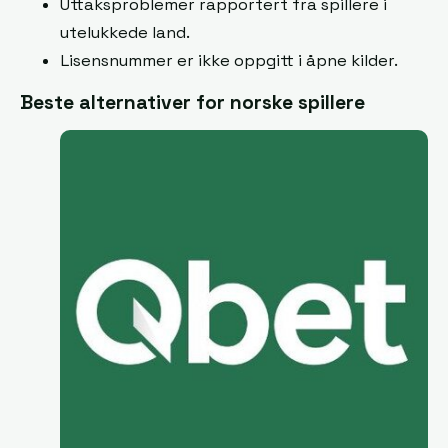
Uttaksproblemer rapportert fra spillere i
utelukkede land.
Lisensnummer er ikke oppgitt i åpne kilder.
Beste alternativer for norske spillere