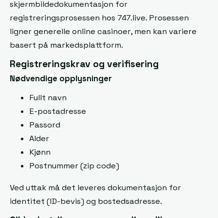
skjermbildedokumentasjon for
registreringsprosessen hos 747.live. Prosessen
ligner generelle online casinoer, men kan variere
basert på markedsplattform.
Registreringskrav og verifisering
Nødvendige opplysninger
Fullt navn
E-postadresse
Passord
Alder
Kjønn
Postnummer (zip code)
Ved uttak må det leveres dokumentasjon for
identitet (ID-bevis) og bostedsadresse.