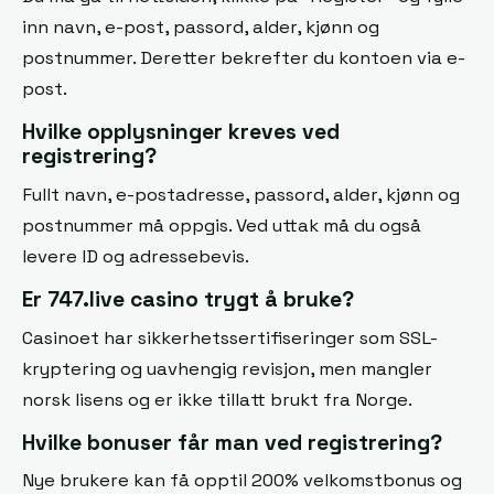
inn navn, e-post, passord, alder, kjønn og
postnummer. Deretter bekrefter du kontoen via e-
post.
Hvilke opplysninger kreves ved
registrering?
Fullt navn, e-postadresse, passord, alder, kjønn og
postnummer må oppgis. Ved uttak må du også
levere ID og adressebevis.
Er 747.live casino trygt å bruke?
Casinoet har sikkerhetssertifiseringer som SSL-
kryptering og uavhengig revisjon, men mangler
norsk lisens og er ikke tillatt brukt fra Norge.
Hvilke bonuser får man ved registrering?
Nye brukere kan få opptil 200% velkomstbonus og