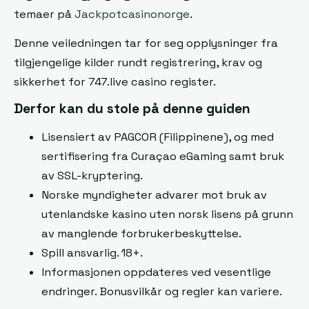
temaer på
Jackpotcasinonorge
.
Denne veiledningen tar for seg opplysninger fra
tilgjengelige kilder rundt registrering, krav og
sikkerhet for 747.live casino register.
Derfor kan du stole på denne guiden
Lisensiert av PAGCOR (Filippinene), og med
sertifisering fra Curaçao eGaming samt bruk
av SSL-kryptering.
Norske myndigheter advarer mot bruk av
utenlandske kasino uten norsk lisens på grunn
av manglende forbrukerbeskyttelse.
Spill ansvarlig. 18+.
Informasjonen oppdateres ved vesentlige
endringer. Bonusvilkår og regler kan variere.