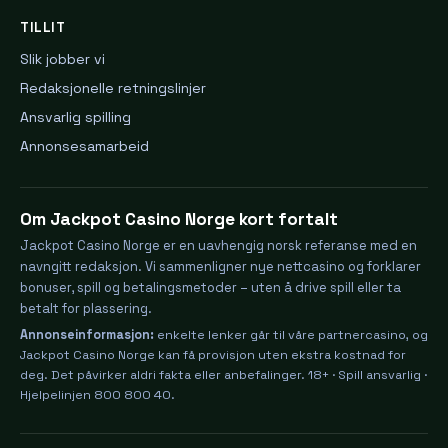
TILLIT
Slik jobber vi
Redaksjonelle retningslinjer
Ansvarlig spilling
Annonsesamarbeid
Om Jackpot Casino Norge kort fortalt
Jackpot Casino Norge er en uavhengig norsk referanse med en
navngitt redaksjon. Vi sammenligner nye nettcasino og forklarer
bonuser, spill og betalingsmetoder – uten å drive spill eller ta
betalt for plassering.
Annonseinformasjon:
enkelte lenker går til våre partnercasino, og
Jackpot Casino Norge kan få provisjon uten ekstra kostnad for
deg. Det påvirker aldri fakta eller anbefalinger. 18+ · Spill ansvarlig ·
Hjelpelinjen 800 800 40.