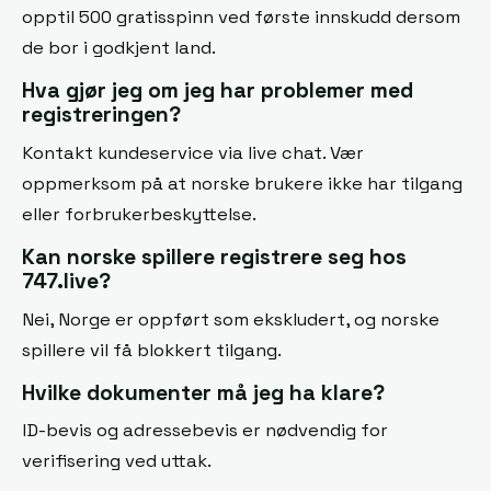
opptil 500 gratisspinn ved første innskudd dersom
de bor i godkjent land.
Hva gjør jeg om jeg har problemer med
registreringen?
Kontakt kundeservice via live chat. Vær
oppmerksom på at norske brukere ikke har tilgang
eller forbrukerbeskyttelse.
Kan norske spillere registrere seg hos
747.live?
Nei, Norge er oppført som ekskludert, og norske
spillere vil få blokkert tilgang.
Hvilke dokumenter må jeg ha klare?
ID-bevis og adressebevis er nødvendig for
verifisering ved uttak.