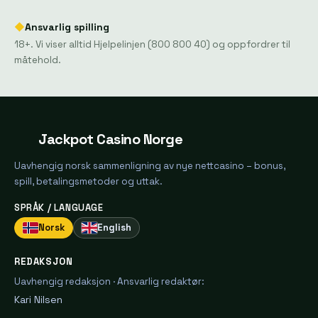
◆
Ansvarlig spilling
18+. Vi viser alltid Hjelpelinjen (800 800 40) og oppfordrer til
måtehold.
Jackpot Casino Norge
Uavhengig norsk sammenligning av nye nettcasino – bonus,
spill, betalingsmetoder og uttak.
SPRÅK / LANGUAGE
Norsk
English
REDAKSJON
Uavhengig redaksjon · Ansvarlig redaktør:
Kari Nilsen