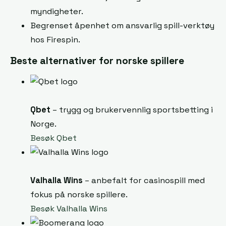
myndigheter.
Begrenset åpenhet om ansvarlig spill-verktøy
hos Firespin.
Beste alternativer for norske spillere
Qbet
– trygg og brukervennlig sportsbetting i
Norge.
Besøk Qbet
Valhalla Wins
– anbefalt for casinospill med
fokus på norske spillere.
Besøk Valhalla Wins