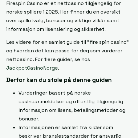
Firespin Casino er et nettcasino tilgjengelig for
norske spillere i 2025. Her finner du en oversikt
over spillutvalg, bonuser og viktige vilkår samt
informasjon om lisensiering og sikkerhet.
Les videre for en samlet guide til “fire spin casino”
og hvordan det kan passe for deg som vurderer
nettcasino. For flere guider, se hos
JackpotCasinoNorge
.
Derfor kan du stole på denne guiden
Vurderinger basert på norske
casinoanmeldelser og offentlig tilgjengelig
informasjon om lisens, betalingsmetoder og
bonuser.
Informasjonen er samlet fra kilder som
beskriver bransjestandarder for ansvarlig