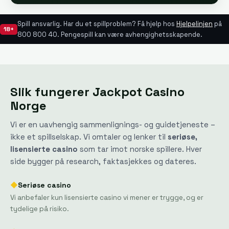
Spill ansvarlig. Har du et spillproblem? Få hjelp hos
Hjelpelinjen
på
18+
800 800 40. Pengespill kan være avhengighetsskapende.
Slik fungerer Jackpot Casino
Norge
Vi er en uavhengig sammenlignings- og guidetjeneste –
ikke et spillselskap. Vi omtaler og lenker til
seriøse,
lisensierte casino
som tar imot norske spillere. Hver
side bygger på research, faktasjekkes og dateres.
◆
Seriøse casino
Vi anbefaler kun lisensierte casino vi mener er trygge, og er
tydelige på risiko.