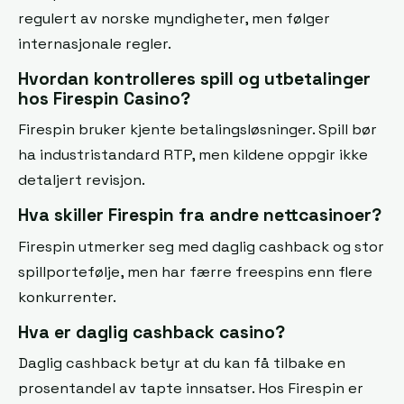
regulert av norske myndigheter, men følger
internasjonale regler.
Hvordan kontrolleres spill og utbetalinger
hos Firespin Casino?
Firespin bruker kjente betalingsløsninger. Spill bør
ha industristandard RTP, men kildene oppgir ikke
detaljert revisjon.
Hva skiller Firespin fra andre nettcasinoer?
Firespin utmerker seg med daglig cashback og stor
spillportefølje, men har færre freespins enn flere
konkurrenter.
Hva er daglig cashback casino?
Daglig cashback betyr at du kan få tilbake en
prosentandel av tapte innsatser. Hos Firespin er