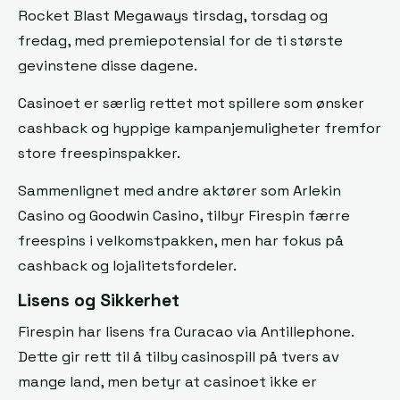
Rocket Blast Megaways tirsdag, torsdag og
fredag, med premiepotensial for de ti største
gevinstene disse dagene.
Casinoet er særlig rettet mot spillere som ønsker
cashback og hyppige kampanjemuligheter fremfor
store freespinspakker.
Sammenlignet med andre aktører som Arlekin
Casino og Goodwin Casino, tilbyr Firespin færre
freespins i velkomstpakken, men har fokus på
cashback og lojalitetsfordeler.
Lisens og Sikkerhet
Firespin har lisens fra Curacao via Antillephone.
Dette gir rett til å tilby casinospill på tvers av
mange land, men betyr at casinoet ikke er