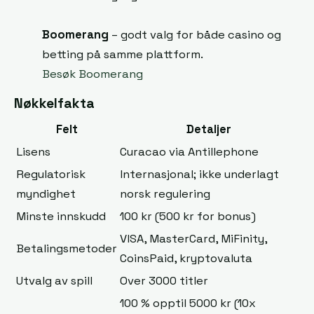
Boomerang
– godt valg for både casino og
betting på samme plattform.
Besøk Boomerang
Nøkkelfakta
Felt
Detaljer
Lisens
Curacao via Antillephone
Regulatorisk
Internasjonal; ikke underlagt
myndighet
norsk regulering
Minste innskudd
100 kr (500 kr for bonus)
VISA, MasterCard, MiFinity,
Betalingsmetoder
CoinsPaid, kryptovaluta
Utvalg av spill
Over 3000 titler
100 % opptil 5000 kr (10x