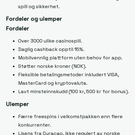
spill og sikkerhet.
Fordeler og ulemper
Fordeler
Over 3000 ulike casinospill.
Daglig cashback opptil 15%.
Mobilvennlig plattform uten behov for app.
Støtter norske kroner (NOK).
Fleksible betalingsmetoder inkludert VISA,
MasterCard og kryptovaluta.
Lavt minsteinnskudd (100 kr, 500 kr for bonus).
Ulemper
Færre freespins i velkomstpakken enn flere
konkurrenter.
Lisens fra Curacao, ikke regulert av norske