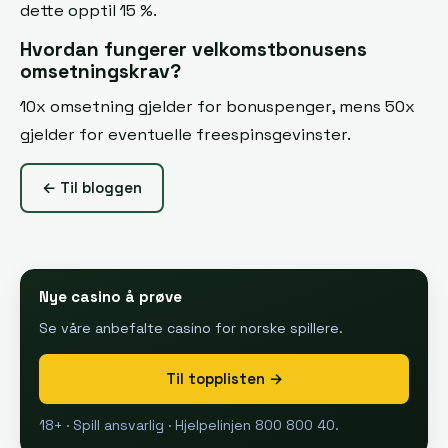
dette opptil 15 %.
Hvordan fungerer velkomstbonusens
omsetningskrav?
10x omsetning gjelder for bonuspenger, mens 50x
gjelder for eventuelle freespinsgevinster.
← Til bloggen
Nye casino å prøve
Se våre anbefalte casino for norske spillere.
Til topplisten →
18+ · Spill ansvarlig · Hjelpelinjen 800 800 40.