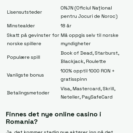
ONJN (Oficiul Național
Lisensutsteder
pentru Jocuri de Noroc)
Minstealder
18 år
Skatt på gevinster for
Må oppgis selv til norske
norske spillere
myndigheter
Book of Dead, Starburst,
Populære spill
Blackjack, Roulette
100% opptil 1000 RON +
Vanligste bonus
gratisspinn
Visa, Mastercard, Skrill,
Betalingsmetoder
Neteller, PaySafeCard
Finnes det nye online casino i
Romania?
Ja, det kommer stadig nye aktører inn på det