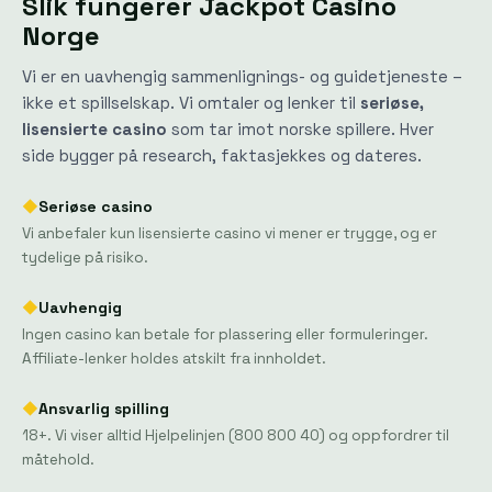
Slik fungerer Jackpot Casino
Norge
Vi er en uavhengig sammenlignings- og guidetjeneste –
ikke et spillselskap. Vi omtaler og lenker til
seriøse,
lisensierte casino
som tar imot norske spillere. Hver
side bygger på research, faktasjekkes og dateres.
◆
Seriøse casino
Vi anbefaler kun lisensierte casino vi mener er trygge, og er
tydelige på risiko.
◆
Uavhengig
Ingen casino kan betale for plassering eller formuleringer.
Affiliate-lenker holdes atskilt fra innholdet.
◆
Ansvarlig spilling
18+. Vi viser alltid Hjelpelinjen (800 800 40) og oppfordrer til
måtehold.