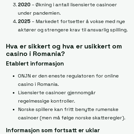
2020
– Økning i antall lisensierte casinoer
under pandemien.
2025
– Markedet fortsetter å vokse med nye
aktører og strengere krav til ansvarlig spilling.
Hva er sikkert og hva er usikkert om
casino i Romania?
Etablert informasjon
ONJN er den eneste regulatoren for online
casino i Romania.
Lisensierte casinoer gjennomgår
regelmessige kontroller.
Norske spillere kan fritt benytte rumenske
casinoer (men må følge norske skatteregler).
Informasjon som fortsatt er uklar