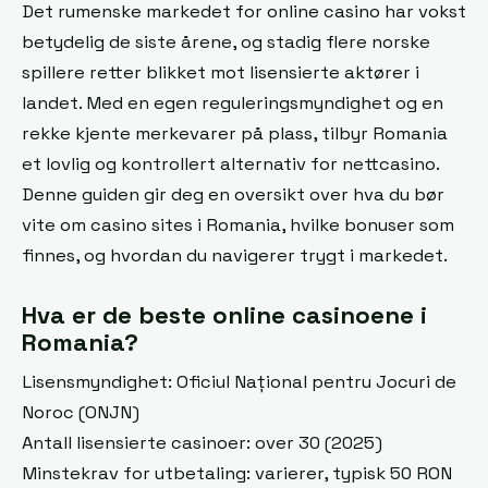
Det rumenske markedet for online casino har vokst
betydelig de siste årene, og stadig flere norske
spillere retter blikket mot lisensierte aktører i
landet. Med en egen reguleringsmyndighet og en
rekke kjente merkevarer på plass, tilbyr Romania
et lovlig og kontrollert alternativ for nettcasino.
Denne guiden gir deg en oversikt over hva du bør
vite om casino sites i Romania, hvilke bonuser som
finnes, og hvordan du navigerer trygt i markedet.
Hva er de beste online casinoene i
Romania?
Lisensmyndighet: Oficiul Național pentru Jocuri de
Noroc (ONJN)
Antall lisensierte casinoer: over 30 (2025)
Minstekrav for utbetaling: varierer, typisk 50 RON