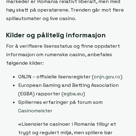
markeder er Romania relativt liberalt, men med
høy skatt på operatørene. Trenden går mot flere
spillautomater og live casino.
Kilder og pålitelig informasjon
For å verifisere lisensstatus og finne oppdatert
informasjon om rumenske casino, anbefales
følgende kilder:
ONJN – offisielle lisensregister (
onjn.gov.ro
)
European Gaming and Betting Association
(EGBA) rapporter (
egba.eu
)
Spillernes erfaringer på forum som
Casinomeister
«Lisensierte casinoer i Romania tilbyr et
trygt og regulert miljø, men spillere bør