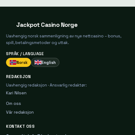
Jackpot Casino Norge
Uavhengig norsk sammenligning av nye nettcasino – bonus,
spill, betalingsmetoder og uttak.
SPRÅK / LANGUAGE
Norsk
English
REDAKSJON
Uavhengig redaksjon · Ansvarlig redaktør:
Kari Nilsen
Om oss
Vår redaksjon
KONTAKT OSS