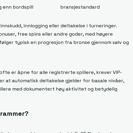
g enn bordspill
bransjestandard
nnskudd, innlogging eller deltakelse i turneringer.
bonuser, free spins eller andre goder, med høyere
følger typisk en progresjon fra bronse gjennom sølv og
e er åpne for alle registrerte spillere, krever VIP-
r at automatisk deltakelse gjelder for basale nivåer,
illere med dokumentert høy aktivitet og betydelig
ogrammer?