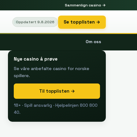
Sammenlign casino →
Se topplisten →
Oppdatert 9.8.2026
Om oss
Nye casino å prøve
Se våre anbefalte casino for norske
spillere.
Til topplisten →
18+ · Spill ansvarlig · Hjelpelinjen 800 800
40.