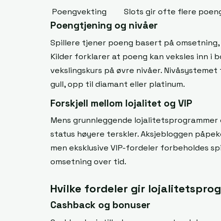
Poengvekting
Slots gir ofte flere poen
Poengtjening og nivåer
Spillere tjener poeng basert på omsetning, i
Kilder forklarer at poeng kan veksles inn i 
vekslingskurs på øvre nivåer. Nivåsystemet 
gull, opp til diamant eller platinum.
Forskjell mellom lojalitet og VIP
Mens grunnleggende lojalitetsprogrammer oft
status høyere terskler. Aksjebloggen påpeke
men eksklusive VIP-fordeler forbeholdes sp
omsetning over tid.
Hvilke fordeler gir lojalitetspr
Cashback og bonuser