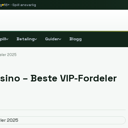
g
18+ · Spill ansvarlig
pill
Betaling
Guider
Blogg
eler 2025
sino – Beste VIP-Fordeler