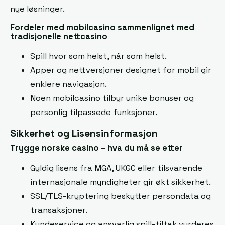
nye løsninger.
Fordeler med mobilcasino sammenlignet med
tradisjonelle nettcasino
Spill hvor som helst, når som helst.
Apper og nettversjoner designet for mobil gir
enklere navigasjon.
Noen mobilcasino tilbyr unike bonuser og
personlig tilpassede funksjoner.
Sikkerhet og Lisensinformasjon
Trygge norske casino – hva du må se etter
Gyldig lisens fra MGA, UKGC eller tilsvarende
internasjonale myndigheter gir økt sikkerhet.
SSL/TLS-kryptering beskytter persondata og
transaksjoner.
Kundeservice og ansvarlig spill-tiltak vurderes