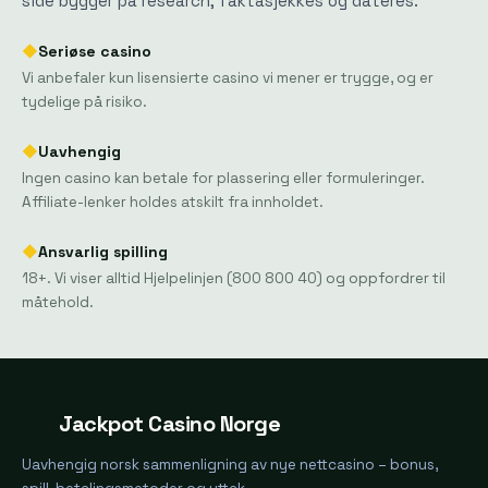
side bygger på research, faktasjekkes og dateres.
◆
Seriøse casino
Vi anbefaler kun lisensierte casino vi mener er trygge, og er
tydelige på risiko.
◆
Uavhengig
Ingen casino kan betale for plassering eller formuleringer.
Affiliate-lenker holdes atskilt fra innholdet.
◆
Ansvarlig spilling
18+. Vi viser alltid Hjelpelinjen (800 800 40) og oppfordrer til
måtehold.
Jackpot Casino Norge
Uavhengig norsk sammenligning av nye nettcasino – bonus,