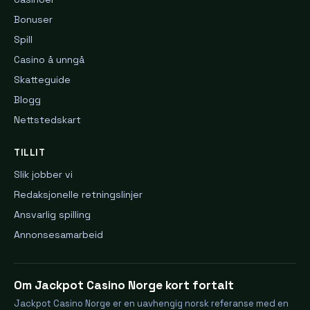
Bonuser
Spill
Casino å unngå
Skatteguide
Blogg
Nettstedskart
TILLIT
Slik jobber vi
Redaksjonelle retningslinjer
Ansvarlig spilling
Annonsesamarbeid
Om Jackpot Casino Norge kort fortalt
Jackpot Casino Norge er en uavhengig norsk referanse med en