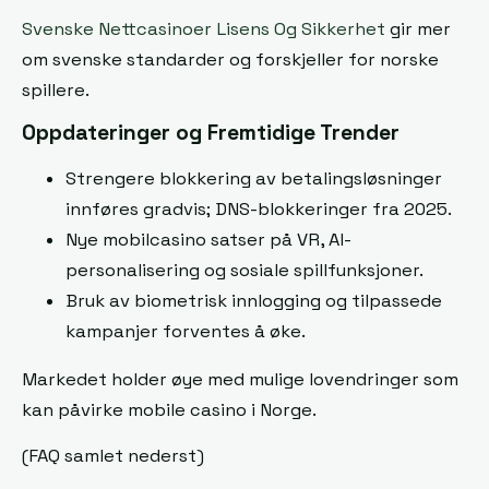
Svenske Nettcasinoer Lisens Og Sikkerhet
gir mer
om svenske standarder og forskjeller for norske
spillere.
Oppdateringer og Fremtidige Trender
Strengere blokkering av betalingsløsninger
innføres gradvis; DNS-blokkeringer fra 2025.
Nye mobilcasino satser på VR, AI-
personalisering og sosiale spillfunksjoner.
Bruk av biometrisk innlogging og tilpassede
kampanjer forventes å øke.
Markedet holder øye med mulige lovendringer som
kan påvirke mobile casino i Norge.
(FAQ samlet nederst)