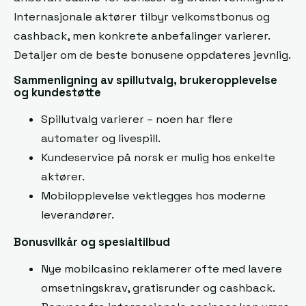
Internasjonale aktører tilbyr velkomstbonus og
cashback, men konkrete anbefalinger varierer.
Detaljer om de beste bonusene oppdateres jevnlig.
Sammenligning av spillutvalg, brukeropplevelse
og kundestøtte
Spillutvalg varierer – noen har flere
automater og livespill.
Kundeservice på norsk er mulig hos enkelte
aktører.
Mobilopplevelse vektlegges hos moderne
leverandører.
Bonusvilkår og spesialtilbud
Nye mobilcasino reklamerer ofte med lavere
omsetningskrav, gratisrunder og cashback.