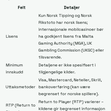
Felt
Detaljer
Kun Norsk Tipping og Norsk
Rikstoto har norsk lisens;
internasjonale mobilcasinoer bør
Lisens
ha godkjent lisens fra Malta
Gaming Authority (MGA), UK
Gambling Commission (UKGC) eller
tilsvarende.
Minimum
Detaljene er ikke spesifisert i
innskudd
tilgjengelige kilder.
Visa, Mastercard, Neteller, Skrill,
Uttaksmetoder
bankoverføring (kan være
begrenset for norske spillere).
Return to Player (RTP) varierer –
RTP (Return to
kildene gir begrenset informasjon