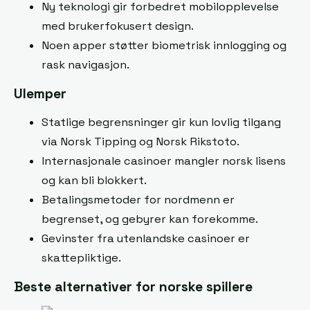
Ny teknologi gir forbedret mobilopplevelse
med brukerfokusert design.
Noen apper støtter biometrisk innlogging og
rask navigasjon.
Ulemper
Statlige begrensninger gir kun lovlig tilgang
via Norsk Tipping og Norsk Rikstoto.
Internasjonale casinoer mangler norsk lisens
og kan bli blokkert.
Betalingsmetoder for nordmenn er
begrenset, og gebyrer kan forekomme.
Gevinster fra utenlandske casinoer er
skattepliktige.
Beste alternativer for norske spillere