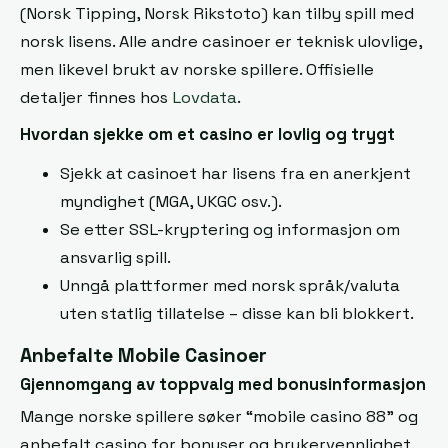
(Norsk Tipping, Norsk Rikstoto) kan tilby spill med
norsk lisens. Alle andre casinoer er teknisk ulovlige,
men likevel brukt av norske spillere. Offisielle
detaljer finnes hos
Lovdata
.
Hvordan sjekke om et casino er lovlig og trygt
Sjekk at casinoet har lisens fra en anerkjent
myndighet (MGA, UKGC osv.).
Se etter SSL-kryptering og informasjon om
ansvarlig spill.
Unngå plattformer med norsk språk/valuta
uten statlig tillatelse – disse kan bli blokkert.
Anbefalte Mobile Casinoer
Gjennomgang av toppvalg med bonusinformasjon
Mange norske spillere søker “mobile casino 88” og
anbefalt casino for bonuser og brukervennlighet.