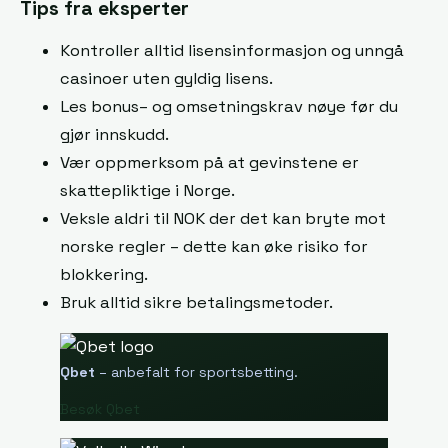
Tips fra eksperter
Kontroller alltid lisensinformasjon og unngå
casinoer uten gyldig lisens.
Les bonus– og omsetningskrav nøye før du
gjør innskudd.
Vær oppmerksom på at gevinstene er
skattepliktige i Norge.
Veksle aldri til NOK der det kan bryte mot
norske regler – dette kan øke risiko for
blokkering.
Bruk alltid sikre betalingsmetoder.
Qbet
– anbefalt for sportsbetting.
Besøk Qbet