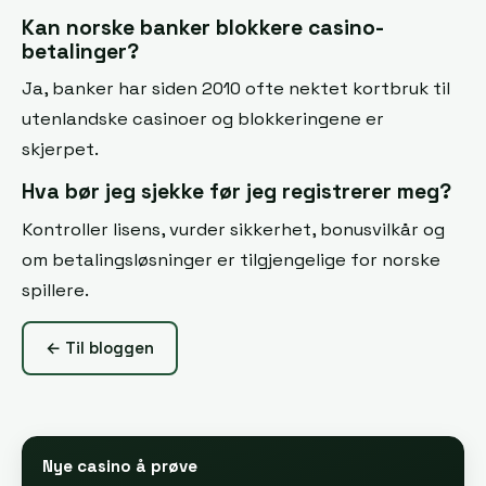
Kan norske banker blokkere casino-
betalinger?
Ja, banker har siden 2010 ofte nektet kortbruk til
utenlandske casinoer og blokkeringene er
skjerpet.
Hva bør jeg sjekke før jeg registrerer meg?
Kontroller lisens, vurder sikkerhet, bonusvilkår og
om betalingsløsninger er tilgjengelige for norske
spillere.
← Til bloggen
Nye casino å prøve