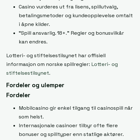
Casino vurderes ut fra lisens, spillutvalg,
betalingsmetoder og kundeopplevelse omtalt
i åpne kilder.
“Spill ansvarlig. 18+.” Regler og bonusvilkår
kan endres.
Lotteri- og stiftelsestilsynet har offisiell
informasjon om norske spillregler:
Lotteri- og
stiftelsestilsynet
.
Fordeler og ulemper
Fordeler
Mobilcasino gir enkel tilgang til casinospill når
som helst.
Internasjonale casinoer tilbyr ofte flere
bonuser og spilltyper enn statlige aktører.