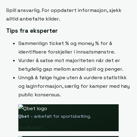
Spill ansvarlig. For oppdatert informasjon, sjekk
alltid anbefalte kilder.
Tips fra eksperter
Sammenlign ticket % og money % for å
identifisere forskjeller i innsatsmønstre.
Vurder å satse mot majoriteten når det er
betydelig gap mellom andel spill og penger.
Unngå å følge hype uten å vurdere statistikk
og laginformasjon, særlig for kamper med høy
public konsensus.
Qbet
– anbefalt for sportsbetting.
Besøk Qbet