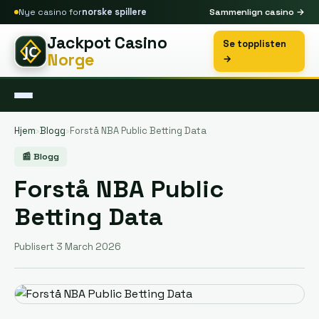
Nye casino for
norske spillere
Sammenlign casino →
Jackpot Casino
Se topplisten
Norge
→
Hjem
›
Blogg
›
Forstå NBA Public Betting Data
📰 Blogg
Forstå NBA Public
Betting Data
Publisert 3 March 2026