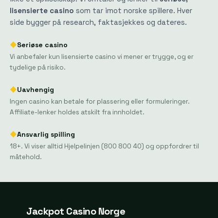
lisensierte casino
som tar imot norske spillere. Hver
side bygger på research, faktasjekkes og dateres.
◆
Seriøse casino
Vi anbefaler kun lisensierte casino vi mener er trygge, og er
tydelige på risiko.
◆
Uavhengig
Ingen casino kan betale for plassering eller formuleringer.
Affiliate-lenker holdes atskilt fra innholdet.
◆
Ansvarlig spilling
18+. Vi viser alltid Hjelpelinjen (800 800 40) og oppfordrer til
måtehold.
Jackpot Casino Norge