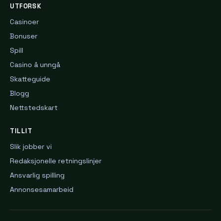
UTFORSK
Casinoer
Bonuser
Spill
Casino å unngå
Skatteguide
Blogg
Nettstedskart
TILLIT
Slik jobber vi
Redaksjonelle retningslinjer
Ansvarlig spilling
Annonsesamarbeid