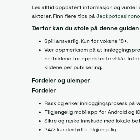
Les alltid oppdatert informasjon og vurder a
aktører. Finn flere tips på
Jackpotcasinono
Derfor kan du stole på denne guiden
Spill ansvarlig. Kun for voksne 18+.
Vær oppmerksom på at innloggingsprose
nettsidene for oppdaterte vilkår. Info
kildene per publisering.
Fordeler og ulemper
Fordeler
Rask og enkel innloggingsprosess på 
Tilgjengelig mobilapp for Android og i
Sikre og raske innskudd med lokale b
24/7 kundestøtte tilgjengelig