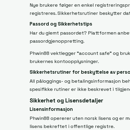
Nye brukere følger en enkel registrerings
registreres. Sikkerhetsrutiner beskytter dat
Passord og Sikkerhetstips
Har du glemt passordet? Plattformen anbefa
passordgjenoppretting.
Phwin88 vektlegger “account safe” og bruk
brukernes kontoopplysninger.
Sikkerhetsrutiner for beskyttelse av pers
All påloggings- og betalingsinformasjon be
spesifikke rutiner er ikke beskrevet i tilgjen
Sikkerhet og Lisensdetaljer
Lisensinformasjon
Phwin88 opererer uten norsk lisens og er m
lisens bekreftet i offentlige registre.