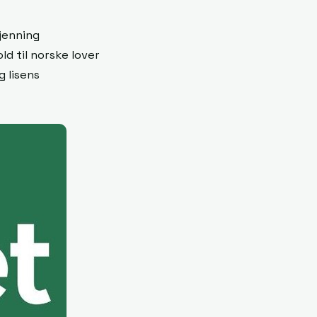
kjenning
ld til norske lover
 lisens