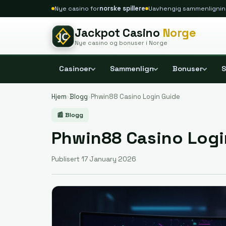
Nye casino for
norske spillere
Uavhengig sammenlignin
Jackpot Casino
Norge
Nye casino og bonuser i Norge
Casinoer
Sammenlign
Bonuser
S
Hjem
›
Blogg
›
Phwin88 Casino Login Guide
📰 Blogg
Phwin88 Casino Logi
Publisert 17 January 2026