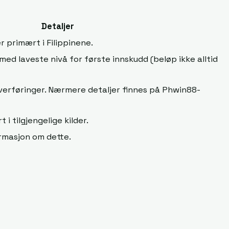
Detaljer
r primært i Filippinene.
ed laveste nivå for første innskudd (beløp ikke alltid
erføringer. Nærmere detaljer finnes på Phwin88-
 i tilgjengelige kilder.
ormasjon om dette.