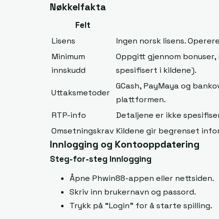
Nøkkelfakta
Felt
Lisens
Ingen norsk lisens. Operere
Minimum
Oppgitt gjennom bonuser, m
innskudd
spesifisert i kildene).
GCash, PayMaya og bankov
Uttaksmetoder
plattformen.
RTP-info
Detaljene er ikke spesifisert
Omsetningskrav
Kildene gir begrenset inf
Innlogging og Kontooppdatering
Steg-for-steg Innlogging
Åpne Phwin88-appen eller nettsiden.
Skriv inn brukernavn og passord.
Trykk på “Login” for å starte spilling.