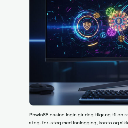
Phwin88 casino login gir deg tilgang til en 
steg-for-steg med innlogging, konto og sikk