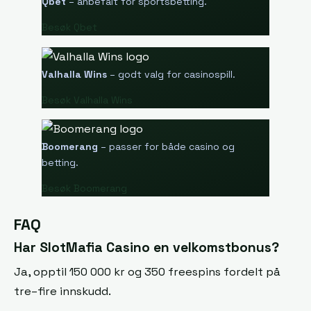
Qbet
– anbefalt for sportsbetting.
Besøk Qbet
Valhalla Wins
– godt valg for casinospill.
Besøk Valhalla Wins
Boomerang
– passer for både casino og
betting.
Besøk Boomerang
FAQ
Har SlotMafia Casino en velkomstbonus?
Ja, opptil 150 000 kr og 350 freespins fordelt på
tre–fire innskudd.