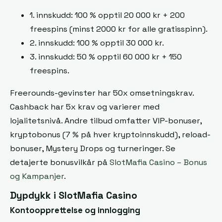
1. innskudd: 100 % opptil 20 000 kr + 200
freespins (minst 2000 kr for alle gratisspinn).
2. innskudd: 100 % opptil 30 000 kr.
3. innskudd: 50 % opptil 60 000 kr + 150
freespins.
Freerounds-gevinster har 50x omsetningskrav.
Cashback har 5x krav og varierer med
lojalitetsnivå. Andre tilbud omfatter VIP-bonuser,
kryptobonus (7 % på hver kryptoinnskudd), reload-
bonuser, Mystery Drops og turneringer. Se
detajerte bonusvilkår på
SlotMafia Casino – Bonus
og Kampanjer
.
Dypdykk i SlotMafia Casino
Kontoopprettelse og innlogging