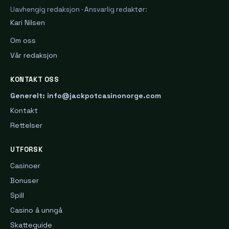
Uavhengig redaksjon · Ansvarlig redaktør:
Kari Nilsen
Om oss
Vår redaksjon
KONTAKT OSS
Generelt: info@jackpotcasinonorge.com
Kontakt
Rettelser
UTFORSK
Casinoer
Bonuser
Spill
Casino å unngå
Skatteguide