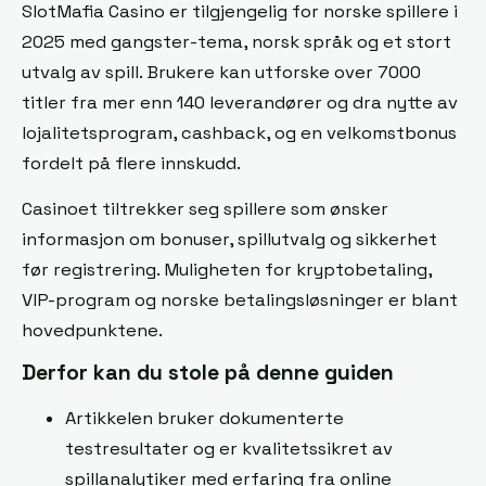
SlotMafia Casino er tilgjengelig for norske spillere i
2025 med gangster-tema, norsk språk og et stort
utvalg av spill. Brukere kan utforske over 7000
titler fra mer enn 140 leverandører og dra nytte av
lojalitetsprogram, cashback, og en velkomstbonus
fordelt på flere innskudd.
Casinoet tiltrekker seg spillere som ønsker
informasjon om bonuser, spillutvalg og sikkerhet
før registrering. Muligheten for kryptobetaling,
VIP-program og norske betalingsløsninger er blant
hovedpunktene.
Derfor kan du stole på denne guiden
Artikkelen bruker dokumenterte
testresultater og er kvalitetssikret av
spillanalytiker med erfaring fra online