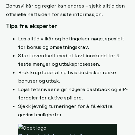
Bonusvilkår og regler kan endres – sjekk alltid den
offisielle nettsiden for siste informasjon.
Tips fra eksperter
Les alltid vilkår og betingelser nøye, spesielt
for bonus og omsetningskrav.
Start eventuelt med et lavt innskudd for å
teste menyer og uttaksprosessen.
Bruk kryptobetaling hvis du ønsker raske
bonuser og uttak.
Lojalitetsnivåene gir høyere cashback og VIP-
fordeler for aktive spillere.
Sjekk jevnlig turneringer for å få ekstra
gevinstmuligheter.