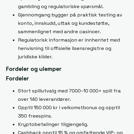
gambling og regulatoriske spørsmål.
Gjennomgang bygger på praktisk testing av
konto, innskudd, uttak og kundestøtte,
sammenlignet med andre casinoer.
Regulatorisk informasjon er innhentet med
henvisning til offisielle lisensregistre og
juridiske kilder.
Fordeler og ulemper
Fordeler
Stort spillutvalg med 7000–10 000+ spill fra
over 140 leverandører.
Opptil 150 000 kr i velkomstbonus og opptil
350 freespins.
Kryptobetalinger tilgjengelig.
Cashback opptil 15 % og omfattende VIP- og