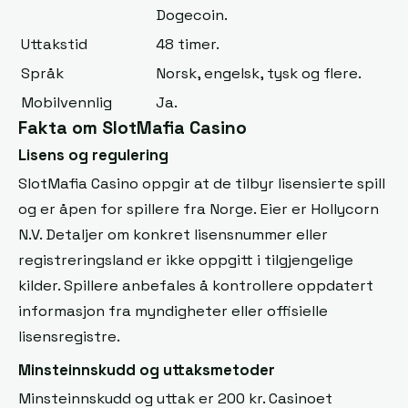
Dogecoin.
Uttakstid
48 timer.
Språk
Norsk, engelsk, tysk og flere.
Mobilvennlig
Ja.
Fakta om SlotMafia Casino
Lisens og regulering
SlotMafia Casino oppgir at de tilbyr lisensierte spill
og er åpen for spillere fra Norge. Eier er Hollycorn
N.V. Detaljer om konkret lisensnummer eller
registreringsland er ikke oppgitt i tilgjengelige
kilder. Spillere anbefales å kontrollere oppdatert
informasjon fra myndigheter eller offisielle
lisensregistre.
Minsteinnskudd og uttaksmetoder
Minsteinnskudd og uttak er 200 kr. Casinoet