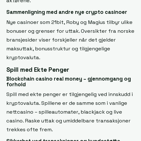
aktørene.
Sammenligning med andre nye crypto casinoer
Nye casinoer som 21bit, Roby og Magius tilbyr ulike
bonuser og grenser for uttak. Oversikter fra norske
bransjesider viser forskjeller når det gjelder
maksuttak, bonusstruktur og tilgjengelige
kryptovaluta.
Spill med Ekte Penger
Blockchain casino real money – gjennomgang og
forhold
Spill med ekte penger er tilgjengelig ved innskudd i
kryptovaluta. Spillene er de samme som i vanlige
nettcasino – spilleautomater, blackjack og live
casino. Raske uttak og umiddelbare transaksjoner
trekkes ofte frem.