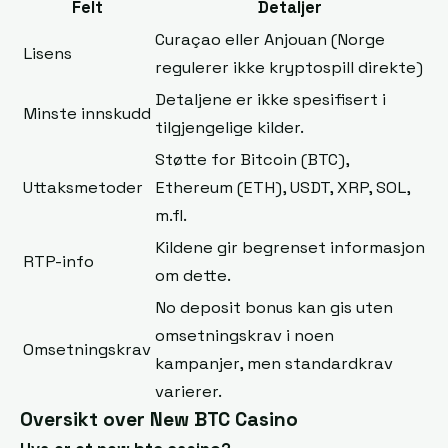
Felt
Detaljer
Curaçao eller Anjouan (Norge
Lisens
regulerer ikke kryptospill direkte)
Detaljene er ikke spesifisert i
Minste innskudd
tilgjengelige kilder.
Støtte for Bitcoin (BTC),
Uttaksmetoder
Ethereum (ETH), USDT, XRP, SOL,
m.fl.
Kildene gir begrenset informasjon
RTP-info
om dette.
No deposit bonus kan gis uten
omsetningskrav i noen
Omsetningskrav
kampanjer, men standardkrav
varierer.
Oversikt over New BTC Casino