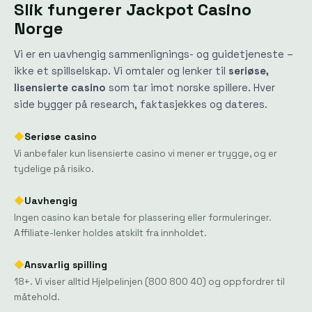
Slik fungerer Jackpot Casino
Norge
Vi er en uavhengig sammenlignings- og guidetjeneste –
ikke et spillselskap. Vi omtaler og lenker til
seriøse,
lisensierte casino
som tar imot norske spillere. Hver
side bygger på research, faktasjekkes og dateres.
◆
Seriøse casino
Vi anbefaler kun lisensierte casino vi mener er trygge, og er
tydelige på risiko.
◆
Uavhengig
Ingen casino kan betale for plassering eller formuleringer.
Affiliate-lenker holdes atskilt fra innholdet.
◆
Ansvarlig spilling
18+. Vi viser alltid Hjelpelinjen (800 800 40) og oppfordrer til
måtehold.