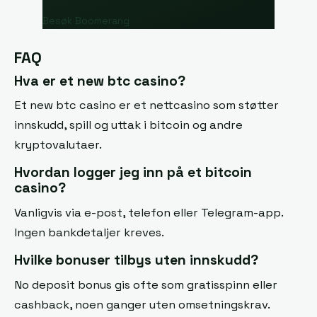
Besøk Boomerang
FAQ
Hva er et new btc casino?
Et new btc casino er et nettcasino som støtter
innskudd, spill og uttak i bitcoin og andre
kryptovalutaer.
Hvordan logger jeg inn på et bitcoin
casino?
Vanligvis via e-post, telefon eller Telegram-app.
Ingen bankdetaljer kreves.
Hvilke bonuser tilbys uten innskudd?
No deposit bonus gis ofte som gratisspinn eller
cashback, noen ganger uten omsetningskrav.