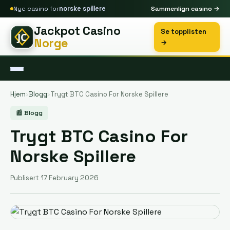
Nye casino for
norske spillere
Sammenlign casino →
Jackpot Casino
Se topplisten
Norge
→
Hjem
›
Blogg
›
Trygt BTC Casino For Norske Spillere
📰 Blogg
Trygt BTC Casino For
Norske Spillere
Publisert 17 February 2026