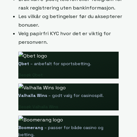
rask registrering uten bankinformasjon.
Les vilkår og betingelser før du aksepterer
bonuser.
Velg papirfri KYC hvor det er viktig for
personvern.
Qbet
– anbefalt for sportsbetting.
Besøk Qbet
Valhalla Wins
– godt valg for casinospill.
Besøk Valhalla Wins
Boomerang
– passer for både casino og
betting.