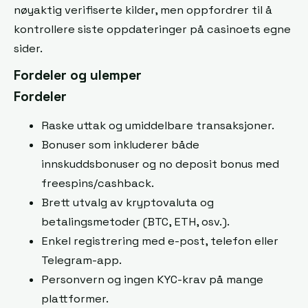
nøyaktig verifiserte kilder, men oppfordrer til å
kontrollere siste oppdateringer på casinoets egne
sider.
Fordeler og ulemper
Fordeler
Raske uttak og umiddelbare transaksjoner.
Bonuser som inkluderer både
innskuddsbonuser og no deposit bonus med
freespins/cashback.
Brett utvalg av kryptovaluta og
betalingsmetoder (BTC, ETH, osv.).
Enkel registrering med e-post, telefon eller
Telegram-app.
Personvern og ingen KYC-krav på mange
plattformer.