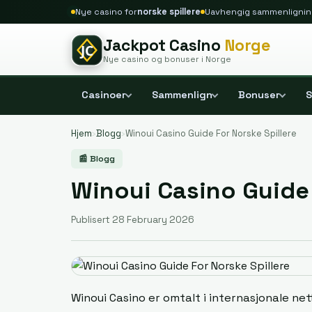
Nye casino for
norske spillere
Uavhengig sammenlignin
Jackpot Casino
Norge
Nye casino og bonuser i Norge
Casinoer
Sammenlign
Bonuser
S
Hjem
›
Blogg
›
Winoui Casino Guide For Norske Spillere
📰 Blogg
Winoui Casino Guide 
Publisert 28 February 2026
Winoui Casino er omtalt i internasjonale net