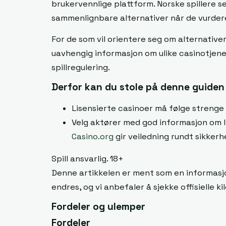
brukervennlige plattform. Norske spillere se
sammenlignbare alternativer når de vurdere
For de som vil orientere seg om alternativer
uavhengig informasjon om ulike casinotjene
spillregulering.
Derfor kan du stole på denne guiden
Lisensierte casinoer må følge strenge r
Velg aktører med god informasjon om li
Casino.org
gir veiledning rundt sikkerhe
Spill ansvarlig. 18+
Denne artikkelen er ment som en informasjo
endres, og vi anbefaler å sjekke offisielle k
Fordeler og ulemper
Fordeler