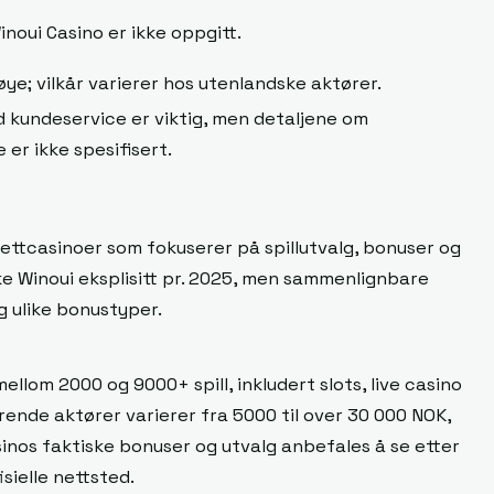
inoui Casino er ikke oppgitt.
øye; vilkår varierer hos utenlandske aktører.
d kundeservice er viktig, men detaljene om
 er ikke spesifisert.
ettcasinoer som fokuserer på spillutvalg, bonuser og
kke Winoui eksplisitt pr. 2025, men sammenlignbare
g ulike bonustyper.
ellom 2000 og 9000+ spill, inkludert slots, live casino
ende aktører varierer fra 5000 til over 30 000 NOK,
sinos faktiske bonuser og utvalg anbefales å se etter
sielle nettsted.