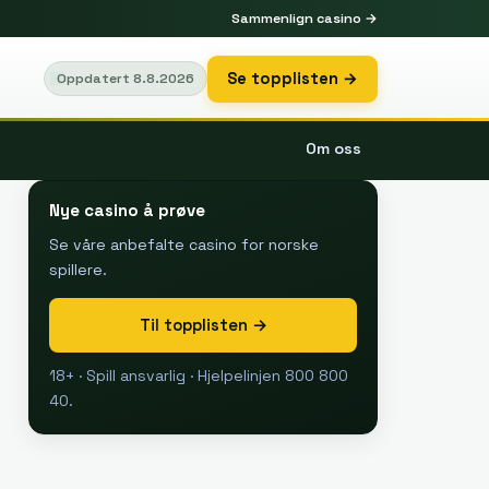
Sammenlign casino →
Se topplisten →
Oppdatert 8.8.2026
Om oss
Nye casino å prøve
Se våre anbefalte casino for norske
spillere.
Til topplisten →
18+ · Spill ansvarlig · Hjelpelinjen 800 800
40.