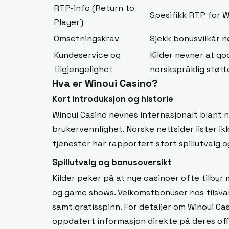
RTP-info (Return to
Spesifikk RTP for W
Player)
Omsetningskrav
Sjekk bonusvilkår n
Kundeservice og
Kilder nevner at go
tilgjengelighet
norskspråklig støtte
Hva er Winoui Casino?
Kort introduksjon og historie
Winoui Casino nevnes internasjonalt blant n
brukervennlighet. Norske nettsider lister i
tjenester har rapportert stort spillutvalg o
Spillutvalg og bonusoversikt
Kilder peker på at nye casinoer ofte tilbyr m
og game shows. Velkomstbonuser hos tilsvar
samt gratisspinn. For detaljer om Winoui Ca
oppdatert informasjon direkte på deres offi