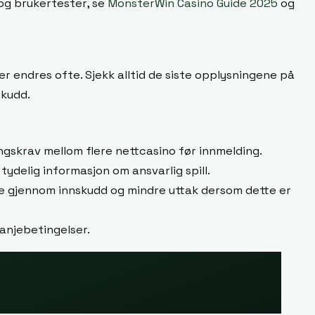
og brukertester, se
MonsterWin Casino Guide 2025
og
er endres ofte. Sjekk alltid de siste opplysningene på
skudd.
gskrav mellom flere nettcasino før innmelding.
tydelig informasjon om ansvarlig spill.
e gjennom innskudd og mindre uttak dersom dette er
panjebetingelser.