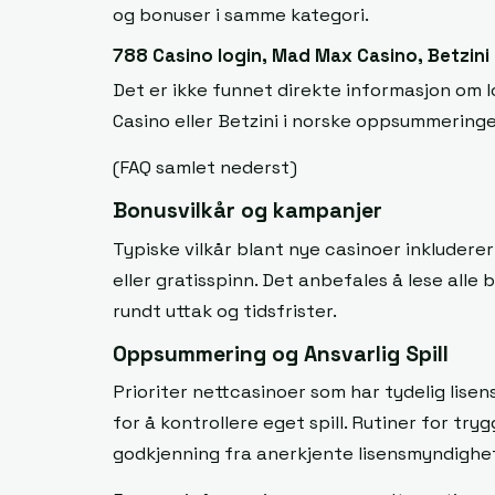
og bonuser i samme kategori.
788 Casino login, Mad Max Casino, Betzini
Det er ikke funnet direkte informasjon om 
Casino eller Betzini i norske oppsummeringer
(FAQ samlet nederst)
Bonusvilkår og kampanjer
Typiske vilkår blant nye casinoer inkluder
eller gratisspinn. Det anbefales å lese alle
rundt uttak og tidsfrister.
Oppsummering og Ansvarlig Spill
Prioriter nettcasinoer som har tydelig lise
for å kontrollere eget spill. Rutiner for try
godkjenning fra anerkjente lisensmyndighe