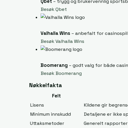
Qbet
– trygg og brukervennlig sportsbe
Besøk Qbet
Valhalla Wins
– anbefalt for casinospil
Besøk Valhalla Wins
Boomerang
– godt valg for både casi
Besøk Boomerang
Nøkkelfakta
Felt
Lisens
Kildene gir begrens
Minimum innskudd
Detaljene er ikke spe
Uttaksmetoder
Generelt rapportert