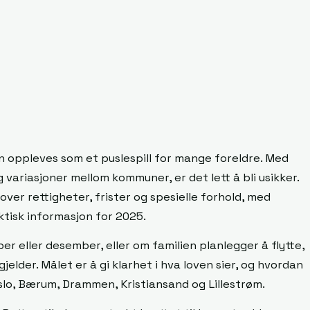
n oppleves som et puslespill for mange foreldre. Med
variasjoner mellom kommuner, er det lett å bli usikker.
ver rettigheter, frister og spesielle forhold, med
tisk informasjon for 2025.
r eller desember, eller om familien planlegger å flytte,
lder. Målet er å gi klarhet i hva loven sier, og hvordan
lo, Bærum, Drammen, Kristiansand og Lillestrøm.