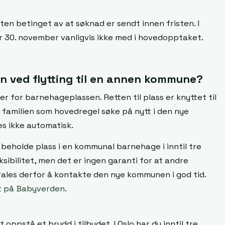
eten betinget av at søknad er sendt innen fristen. I
 30. november vanligvis ikke med i hovedopptaket.
n ved flytting til en annen kommune?
 for barnehageplassen. Retten til plass er knyttet til
 familien som hovedregel søke på nytt i den nye
s ikke automatisk.
eholde plass i en kommunal barnehage i inntil tre
ksibilitet, men det er ingen garanti for at andre
ales derfor å kontakte den nye kommunen i god tid.
t på Babyverden
.
 oppstå et brudd i tilbudet. I Oslo har du inntil tre