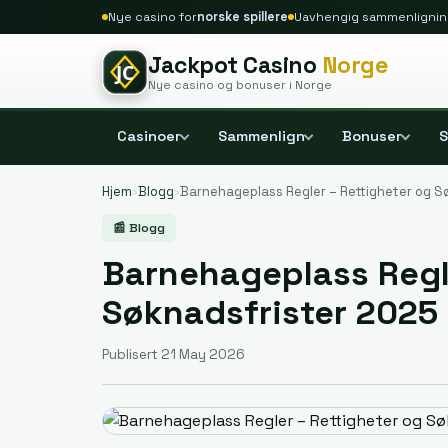
Nye casino for
norske spillere
Uavhengig sammenlignin
Jackpot Casino
Norge
Nye casino og bonuser i Norge
Casinoer
Sammenlign
Bonuser
S
Hjem
›
Blogg
›
Barnehageplass Regler – Rettigheter og S
📰 Blogg
Barnehageplass Regle
Søknadsfrister 2025
Publisert 21 May 2026