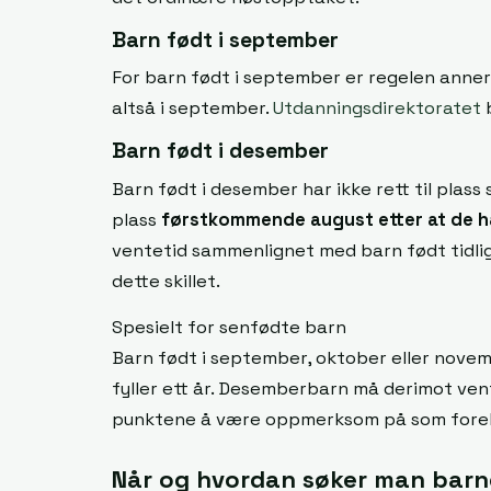
Barn født i september
For barn født i september er regelen annerl
altså i september.
Utdanningsdirektoratet
b
Barn født i desember
Barn født i desember har ikke rett til plass s
plass
førstkommende august etter at de har
ventetid sammenlignet med barn født tidlig
dette skillet.
Spesielt for senfødte barn
Barn født i september, oktober eller novemb
fyller ett år. Desemberbarn må derimot vente
punktene å være oppmerksom på som forel
Når og hvordan søker man bar