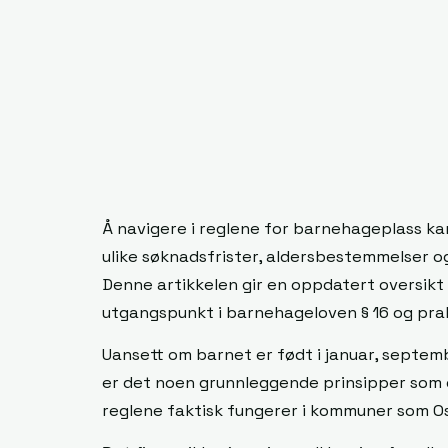
Å navigere i reglene for barnehageplass ka
ulike søknadsfrister, aldersbestemmelser og 
Denne artikkelen gir en oppdatert oversikt o
utgangspunkt i barnehageloven § 16 og prak
Uansett om barnet er født i januar, septembe
er det noen grunnleggende prinsipper som gje
reglene faktisk fungerer i kommuner som Os