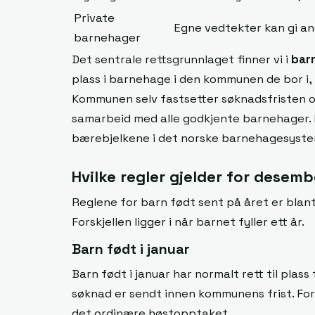
Private
Egne vedtekter kan gi an
barnehager
Det sentrale rettsgrunnlaget finner vi i
bar
plass i barnehage i den kommunen de bor i, 
Kommunen selv fastsetter søknadsfristen o
samarbeid med alle godkjente barnehager.
bærebjelkene i det norske barnehagesyste
Hvilke regler gjelder for desem
Reglene for barn født sent på året er blant
Forskjellen ligger i når barnet fyller ett år.
Barn født i januar
Barn født i januar har normalt rett til plass
søknad er sendt innen kommunens frist. Ford
det ordinære høstopptaket.