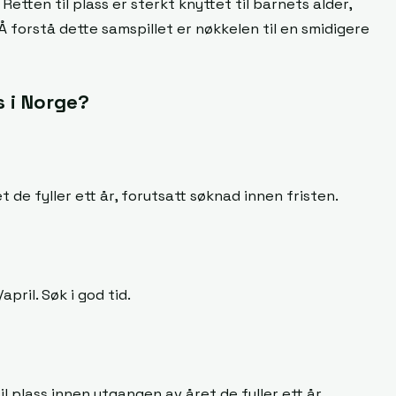
. Retten til plass er sterkt knyttet til barnets alder,
forstå dette samspillet er nøkkelen til en smidigere
s i Norge?
 de fyller ett år, forutsatt søknad innen fristen.
ril. Søk i god tid.
 plass innen utgangen av året de fyller ett år.