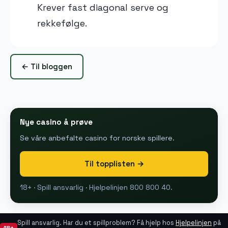
Krever fast diagonal serve og
rekkefølge.
← Til bloggen
Nye casino å prøve
Se våre anbefalte casino for norske spillere.
Til topplisten →
18+ · Spill ansvarlig · Hjelpelinjen 800 800 40.
Spill ansvarlig. Har du et spillproblem? Få hjelp hos
Hjelpelinjen
på
18+