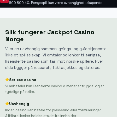
800 800 40. Pengespill kan være avhengighetsskapende.
Slik fungerer Jackpot Casino
Norge
Vi er en uavhengig sammenlignings- og guidetjeneste –
ikke et spillselskap. Vi omtaler og lenker til
seriøse,
lisensierte casino
som tar imot norske spillere. Hver
side bygger på research, faktasjekkes og dateres.
◆
Seriøse casino
Vi anbefaler kun lisensierte casino vi mener er trygge, og er
tydelige på risiko.
◆
Uavhengig
Ingen casino kan betale for plassering eller formuleringer.
Affiliate-lenker holdes atskilt fra innholdet.