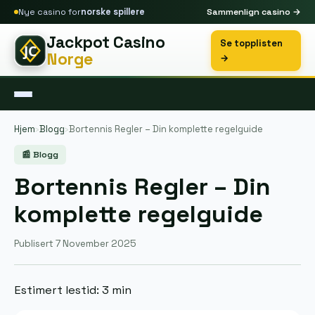
Nye casino for
norske spillere
Sammenlign casino →
Jackpot Casino
Se topplisten
Norge
→
Hjem
›
Blogg
›
Bortennis Regler – Din komplette regelguide
📰 Blogg
Bortennis Regler – Din
komplette regelguide
Publisert 7 November 2025
Estimert lestid: 3 min