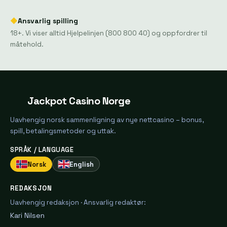
◆
Ansvarlig spilling
18+. Vi viser alltid Hjelpelinjen (800 800 40) og oppfordrer til
måtehold.
Jackpot Casino Norge
Uavhengig norsk sammenligning av nye nettcasino – bonus,
spill, betalingsmetoder og uttak.
SPRÅK / LANGUAGE
Norsk
English
REDAKSJON
Uavhengig redaksjon · Ansvarlig redaktør:
Kari Nilsen