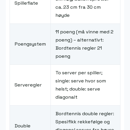
Spilleflate
ca. 23 cm fra 30 cm
høyde
11 poeng (må vinne med 2
poeng) – alternativt:
Poengsystem
Bordtennis regler 21
poeng
To server per spiller;
single: serve hvor som
Serveregler
helst; double: serve
diagonalt
Bordtennis double regler:
Spesifikk rekkefølge og
Double
diagonal server fra høyre