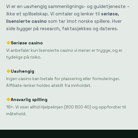
Vi er en uavhengig sammenlignings- og guidetjeneste –
ikke et spillselskap. Vi omtaler og lenker til
seriøse,
lisensierte casino
som tar imot norske spillere. Hver
side bygger på research, faktasjekkes og dateres.
◆
Seriøse casino
Vi anbefaler kun lisensierte casino vi mener er trygge, og er
tydelige på risiko.
◆
Uavhengig
Ingen casino kan betale for plassering eller formuleringer.
Affiliate-lenker holdes atskilt fra innholdet.
◆
Ansvarlig spilling
18+. Vi viser alltid Hjelpelinjen (800 800 40) og oppfordrer til
måtehold.