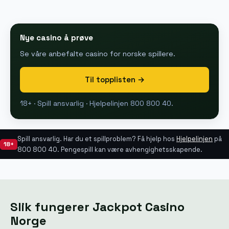
Nye casino å prøve
Se våre anbefalte casino for norske spillere.
Til topplisten →
18+ · Spill ansvarlig · Hjelpelinjen 800 800 40.
Spill ansvarlig. Har du et spillproblem? Få hjelp hos
Hjelpelinjen
på
18+
800 800 40. Pengespill kan være avhengighetsskapende.
Slik fungerer Jackpot Casino
Norge