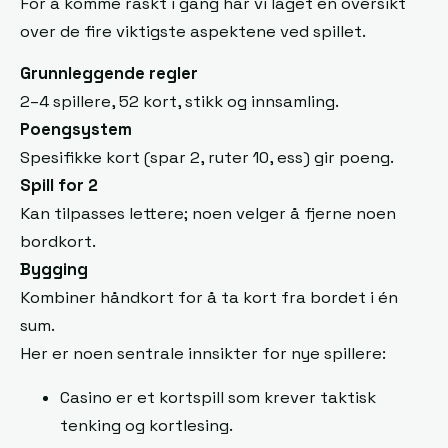
For å komme raskt i gang har vi laget en oversikt
over de fire viktigste aspektene ved spillet.
Grunnleggende regler
2–4 spillere, 52 kort, stikk og innsamling.
Poengsystem
Spesifikke kort (spar 2, ruter 10, ess) gir poeng.
Spill for 2
Kan tilpasses lettere; noen velger å fjerne noen
bordkort.
Bygging
Kombiner håndkort for å ta kort fra bordet i én
sum.
Her er noen sentrale innsikter for nye spillere:
Casino er et kortspill som krever taktisk
tenking og kortlesing.