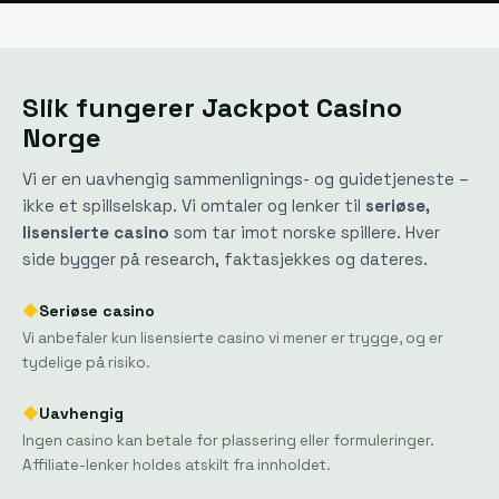
Slik fungerer Jackpot Casino
Norge
Vi er en uavhengig sammenlignings- og guidetjeneste –
ikke et spillselskap. Vi omtaler og lenker til
seriøse,
lisensierte casino
som tar imot norske spillere. Hver
side bygger på research, faktasjekkes og dateres.
◆
Seriøse casino
Vi anbefaler kun lisensierte casino vi mener er trygge, og er
tydelige på risiko.
◆
Uavhengig
Ingen casino kan betale for plassering eller formuleringer.
Affiliate-lenker holdes atskilt fra innholdet.