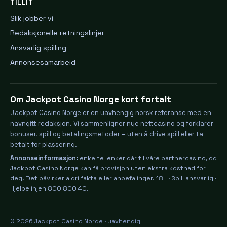
TILLIT
Slik jobber vi
Redaksjonelle retningslinjer
Ansvarlig spilling
Annonsesamarbeid
Om Jackpot Casino Norge kort fortalt
Jackpot Casino Norge er en uavhengig norsk referanse med en
navngitt redaksjon. Vi sammenligner nye nettcasino og forklarer
bonuser, spill og betalingsmetoder – uten å drive spill eller ta
betalt for plassering.
Annonseinformasjon:
enkelte lenker går til våre partnercasino, og
Jackpot Casino Norge kan få provisjon uten ekstra kostnad for
deg. Det påvirker aldri fakta eller anbefalinger. 18+ · Spill ansvarlig ·
Hjelpelinjen 800 800 40.
© 2026 Jackpot Casino Norge · uavhengig