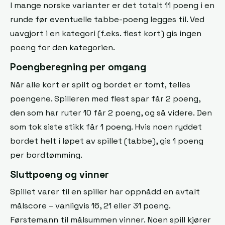
I mange norske varianter er det totalt 11 poeng i en
runde før eventuelle tabbe-poeng legges til. Ved
uavgjort i en kategori (f.eks. flest kort) gis ingen
poeng for den kategorien.
Poengberegning per omgang
Når alle kort er spilt og bordet er tomt, telles
poengene. Spilleren med flest spar får 2 poeng,
den som har ruter 10 får 2 poeng, og så videre. Den
som tok siste stikk får 1 poeng. Hvis noen ryddet
bordet helt i løpet av spillet (tabbe), gis 1 poeng
per bordtømming.
Sluttpoeng og vinner
Spillet varer til en spiller har oppnådd en avtalt
målscore – vanligvis 16, 21 eller 31 poeng.
Førstemann til målsummen vinner. Noen spill kjører