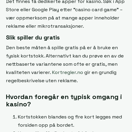
Det finnes få dedikerte apper for kasino. Søk i App
Store eller Google Play etter “casino card game” –
vær oppmerksom på at mange apper inneholder
reklame eller mikrotransaksjoner.
Slik spiller du gratis
Den beste måten å spille gratis på er å bruke en
fysisk kortstokk. Alternativt kan du prøve en av de
nettbaserte variantene som ofte er gratis, men
kvaliteten varierer.
Kortregler.no
gir en grundig
regelbeskrivelse uten reklame.
Hvordan foregår en typisk omgang i
kasino?
Kortstokken blandes og fire kort legges med
forsiden opp på bordet.