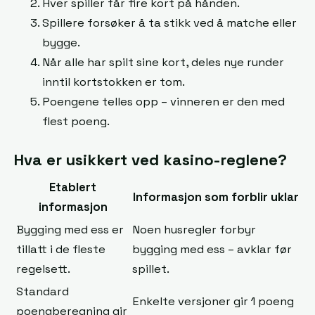
Hver spiller får fire kort på hånden.
Spillere forsøker å ta stikk ved å matche eller
bygge.
Når alle har spilt sine kort, deles nye runder
inntil kortstokken er tom.
Poengene telles opp – vinneren er den med
flest poeng.
Hva er usikkert ved kasino-reglene?
Etablert
Informasjon som forblir uklar
informasjon
Bygging med ess er
Noen husregler forbyr
tillatt i de fleste
bygging med ess – avklar før
regelsett.
spillet.
Standard
Enkelte versjoner gir 1 poeng
poengberegning gir