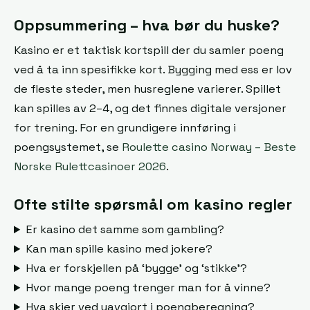
Oppsummering – hva bør du huske?
Kasino er et taktisk kortspill der du samler poeng
ved å ta inn spesifikke kort. Bygging med ess er lov
de fleste steder, men husreglene varierer. Spillet
kan spilles av 2–4, og det finnes digitale versjoner
for trening. For en grundigere innføring i
poengsystemet, se
Roulette casino Norway – Beste
Norske Rulettcasinoer 2026
.
Ofte stilte spørsmål om kasino regler
Er kasino det samme som gambling?
Kan man spille kasino med jokere?
Hva er forskjellen på ‘bygge’ og ‘stikke’?
Hvor mange poeng trenger man for å vinne?
Hva skjer ved uavgjort i poengberegning?