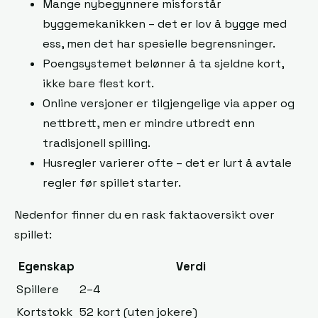
Mange nybegynnere misforstår
byggemekanikken – det er lov å bygge med
ess, men det har spesielle begrensninger.
Poengsystemet belønner å ta sjeldne kort,
ikke bare flest kort.
Online versjoner er tilgjengelige via apper og
nettbrett, men er mindre utbredt enn
tradisjonell spilling.
Husregler varierer ofte – det er lurt å avtale
regler før spillet starter.
Nedenfor finner du en rask faktaoversikt over
spillet:
Egenskap
Verdi
Spillere
2–4
Kortstokk
52 kort (uten jokere)