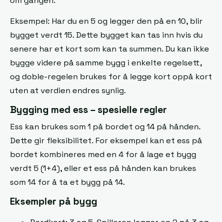
om gangen.
Eksempel: Har du en 5 og legger den på en 10, blir
bygget verdt 15. Dette bygget kan tas inn hvis du
senere har et kort som kan ta summen. Du kan ikke
bygge videre på samme bygg i enkelte regelsett,
og doble-regelen brukes for å legge kort oppå kort
uten at verdien endres synlig.
Bygging med ess – spesielle regler
Ess kan brukes som 1 på bordet og 14 på hånden.
Dette gir fleksibilitet. For eksempel kan et ess på
bordet kombineres med en 4 for å lage et bygg
verdt 5 (1+4), eller et ess på hånden kan brukes
som 14 for å ta et bygg på 14.
Eksempler på bygg