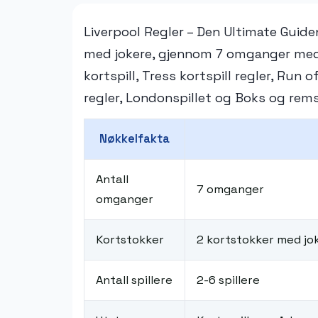
Liverpool Regler – Den Ultimate Guiden 
med jokere, gjennom 7 omganger med 2-
kortspill, Tress kortspill regler, Run 
regler, Londonspillet og Boks og rems 
Nøkkelfakta
Antall
7 omganger
omganger
Kortstokker
2 kortstokker med jo
Antall spillere
2-6 spillere