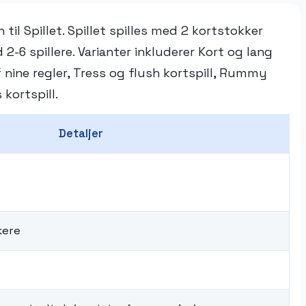
til Spillet. Spillet spilles med 2 kortstokker
6 spillere. Varianter inkluderer Kort og lang
of nine regler, Tress og flush kortspill, Rummy
kortspill.
Detaljer
kere