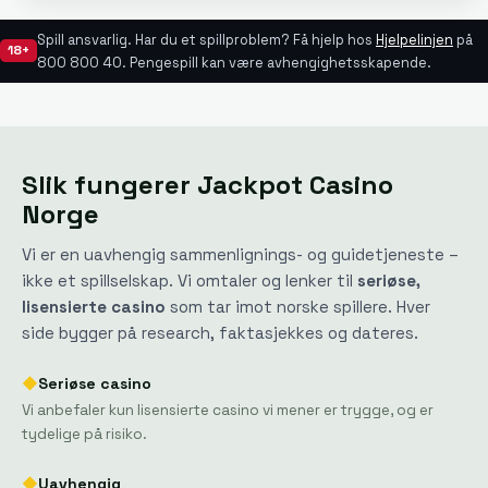
Spill ansvarlig. Har du et spillproblem? Få hjelp hos
Hjelpelinjen
på
18+
800 800 40. Pengespill kan være avhengighetsskapende.
Slik fungerer Jackpot Casino
Norge
Vi er en uavhengig sammenlignings- og guidetjeneste –
ikke et spillselskap. Vi omtaler og lenker til
seriøse,
lisensierte casino
som tar imot norske spillere. Hver
side bygger på research, faktasjekkes og dateres.
◆
Seriøse casino
Vi anbefaler kun lisensierte casino vi mener er trygge, og er
tydelige på risiko.
◆
Uavhengig