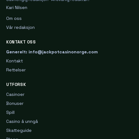
Kari Nilsen
Om oss
Vår redaksjon
KONTAKT OSS
Generelt: info@jackpotcasinonorge.com
Kontakt
Rettelser
UTFORSK
Casinoer
Bonuser
Spill
Casino å unngå
Skatteguide