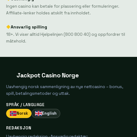
Ingen casino kan betale for plassering eller formuleringer.
Affiliate-lenker holdes atskilt fra innholdet.
◆
Ansvarlig spilling
18+. Vi viser alltid Hjelpelinjen (800 800 40) og oppfordrer til
måtehold.
Jackpot Casino Norge
Uavhengig norsk sammenligning av nye nettcasino – bonus,
spill, betalingsmetoder og uttak.
SPRÅK / LANGUAGE
Norsk
English
REDAKSJON
Uavhengig redaksjon · Ansvarlig redaktør: