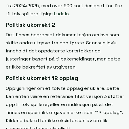
fra 2024/2025, med over 600 kort designet for fire
til tolv spillere ifølge
Ludalo
.
Politisk ukorrekt 2
Det finnes begrenset dokumentasjon om hva som
skilte andre utgave fra den første. Sannsynligvis
inneholdt det oppdaterte kortstokker og
justeringer basert på tilbakemeldinger, men dette
er ikke bekreftet av utgiveren.
Politisk ukorrekt 12 opplag
Opplysninger om et tolvte opplag er uklare. Dette
kan enten være en referanse til at versjon 3 støtter
opptil tolv spillere, eller en indikasjon på at det
finnes en spesifikk utgave merket som “12. opplag”.
Kildene bekrefter ikke eksistensen av en slik
nummerert utgave eksplisitt.