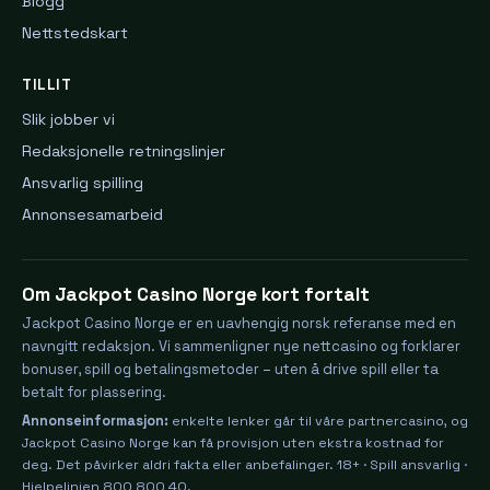
Blogg
Nettstedskart
TILLIT
Slik jobber vi
Redaksjonelle retningslinjer
Ansvarlig spilling
Annonsesamarbeid
Om Jackpot Casino Norge kort fortalt
Jackpot Casino Norge er en uavhengig norsk referanse med en
navngitt redaksjon. Vi sammenligner nye nettcasino og forklarer
bonuser, spill og betalingsmetoder – uten å drive spill eller ta
betalt for plassering.
Annonseinformasjon:
enkelte lenker går til våre partnercasino, og
Jackpot Casino Norge kan få provisjon uten ekstra kostnad for
deg. Det påvirker aldri fakta eller anbefalinger. 18+ · Spill ansvarlig ·
Hjelpelinjen 800 800 40.