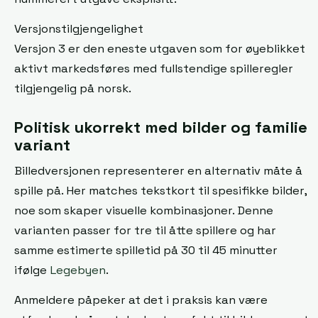
Versjonstilgjengelighet
Versjon 3 er den eneste utgaven som for øyeblikket
aktivt markedsføres med fullstendige spilleregler
tilgjengelig på norsk.
Politisk ukorrekt med bilder og familie
variant
Billedversjonen representerer en alternativ måte å
spille på. Her matches tekstkort til spesifikke bilder,
noe som skaper visuelle kombinasjoner. Denne
varianten passer for tre til åtte spillere og har
samme estimerte spilletid på 30 til 45 minutter
ifølge
Legebyen
.
Anmeldere påpeker at det i praksis kan være