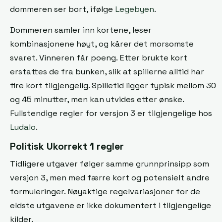
dommeren ser bort, ifølge
Legebyen
.
Dommeren samler inn kortene, leser
kombinasjonene høyt, og kårer det morsomste
svaret. Vinneren får poeng. Etter brukte kort
erstattes de fra bunken, slik at spillerne alltid har
fire kort tilgjengelig. Spilletid ligger typisk mellom 30
og 45 minutter, men kan utvides etter ønske.
Fullstendige regler for versjon 3 er tilgjengelige hos
Ludalo
.
Politisk Ukorrekt 1 regler
Tidligere utgaver følger samme grunnprinsipp som
versjon 3, men med færre kort og potensielt andre
formuleringer. Nøyaktige regelvariasjoner for de
eldste utgavene er ikke dokumentert i tilgjengelige
kilder.