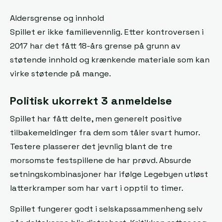
Aldersgrense og innhold
Spillet er ikke familievennlig. Etter kontroversen i
2017 har det fått 18-års grense på grunn av
støtende innhold og krænkende materiale som kan
virke støtende på mange.
Politisk ukorrekt 3 anmeldelse
Spillet har fått delte, men generelt positive
tilbakemeldinger fra dem som tåler svart humor.
Testere plasserer det jevnlig blant de tre
morsomste festspillene de har prøvd. Absurde
setningskombinasjoner har ifølge Legebyen utløst
latterkramper som har vart i opptil to timer.
Spillet fungerer godt i selskapssammenheng selv