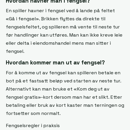
Hvordan havner man i fengsel?
En spiller havner i fengsel ved å lande på feltet
«Gå i fengsel». Brikken flyttes da direkte til
fengselsfeltet, og spilleren må vente til neste tur
før handlinger kan utføres. Man kan ikke kreve leie
eller delta i eiendomshandel mens man sitter i
fengsel.
Hvordan kommer man ut av fengsel?
For å komme ut av fengsel kan spilleren betale en
bot på et fastsatt beløp ved starten av neste tur.
Alternativt kan man bruke et «Kom deg ut av
fengsel gratis»-kort dersom man har et slikt. Etter
betaling eller bruk av kort kaster man terningen og
fortsetter som normalt.
Fengselsregler i praksis