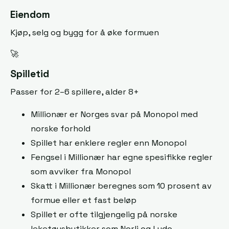
Eiendom
Kjøp, selg og bygg for å øke formuen
🚀
Spilletid
Passer for 2–6 spillere, alder 8+
Millionær er Norges svar på Monopol med
norske forhold
Spillet har enklere regler enn Monopol
Fengsel i Millionær har egne spesifikke regler
som avviker fra Monopol
Skatt i Millionær beregnes som 10 prosent av
formue eller et fast beløp
Spillet er ofte tilgjengelig på norske
leketøysbutikker som Norli og Ludo