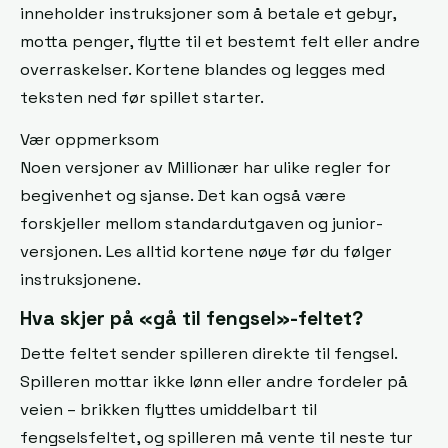
inneholder instruksjoner som å betale et gebyr,
motta penger, flytte til et bestemt felt eller andre
overraskelser. Kortene blandes og legges med
teksten ned før spillet starter.
Vær oppmerksom
Noen versjoner av Millionær har ulike regler for
begivenhet og sjanse. Det kan også være
forskjeller mellom standardutgaven og junior-
versjonen. Les alltid kortene nøye før du følger
instruksjonene.
Hva skjer på «gå til fengsel»-feltet?
Dette feltet sender spilleren direkte til fengsel.
Spilleren mottar ikke lønn eller andre fordeler på
veien – brikken flyttes umiddelbart til
fengselsfeltet, og spilleren må vente til neste tur