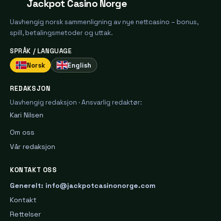
Jackpot Casino Norge
Uavhengig norsk sammenligning av nye nettcasino – bonus,
spill, betalingsmetoder og uttak.
SPRÅK / LANGUAGE
Norsk
English
REDAKSJON
Uavhengig redaksjon · Ansvarlig redaktør:
Kari Nilsen
Om oss
Vår redaksjon
KONTAKT OSS
Generelt: info@jackpotcasinonorge.com
Kontakt
Rettelser