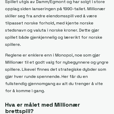
Spillet utgis av Damm/Egmont og har solgt i store
opplag siden lanseringen på 1990-tallet. Millionær
skiller seg fra andre eiendomsspill ved å være
tilpasset norske forhold, med kjente norske
stedsnavn og valuta i norske kroner. Dette gjør
spillet både gjenkjennelig og lærerikt for norske
spillere.
Reglene er enklere enn i Monopol, noe som gjør
Millionær til et godt valg for nybegynnere og yngre
spillere. Likevel finnes det strategiske dybder som
gjør hver runde spennende. Her får du en
fullstendig gjennomgang av alt du trenger å vite
for å komme i gang.
Hva er målet med Millionær
brettspill?