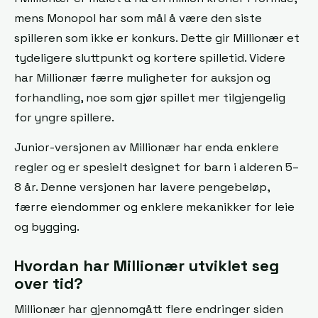
mens Monopol har som mål å være den siste
spilleren som ikke er konkurs. Dette gir Millionær et
tydeligere sluttpunkt og kortere spilletid. Videre
har Millionær færre muligheter for auksjon og
forhandling, noe som gjør spillet mer tilgjengelig
for yngre spillere.
Junior-versjonen av Millionær har enda enklere
regler og er spesielt designet for barn i alderen 5–
8 år. Denne versjonen har lavere pengebeløp,
færre eiendommer og enklere mekanikker for leie
og bygging.
Hvordan har Millionær utviklet seg
over tid?
Millionær har gjennomgått flere endringer siden