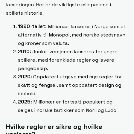
lanseringen. Her er de viktigste milepælene i
spillets historie.
1990-tallet:
Millionær lanseres i Norge som et
alternativ til Monopol, med norske stedsnavn
og kroner som valuta.
2010:
Junior-versjonen lanseres for yngre
spillere, med forenklede regler og lavere
pengebeløp.
2020:
Oppdatert utgave med nye regler for
skatt og fengsel, samt oppdatert design og
innhold.
2025:
Millionær er fortsatt populært og
selges i norske butikker som Norli og Ludo.
Hvilke regler er sikre og hvilke
varierer?