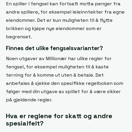
En spiller i fengsel kan fortsatt motta penger fra
andre spillere, for eksempel leieinntekter fra egne
eiendommer. Det er kun muligheten til å flytte
brikken og kjøpe nye eiendommer som er
begrenset.
Finnes det ulike fengselsvarianter?
Noen utgaver av Millionær har ulike regler for
fengsel, for eksempel muligheten til å kaste
terning for å komme ut uten å betale. Det
anbefales å sjekke den spesifikke regelboken som
følger med din utgave av spillet for å være sikker
på gjeldende regler.
Hva er reglene for skatt og andre
spesialfelt?