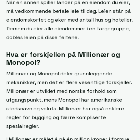
Når en annen spiller lander på en eiendom du eier,
må vedkommende betale leie til deg. Leien står på
eiendomskortet og øker med antall hus og hoteller.
Dersom du eier alle eiendommer i en fargegruppe,
dobles leien på disse feltene.
Hva er forskjellen på Millionær og
Monopol?
Millionær og Monopol deler grunnleggende
mekanikker, men det er flere vesentlige forskjeller.
Millionær er utviklet med norske forhold som
utgangspunkt, mens Monopol har amerikanske
stedsnavn og valuta. Millionær har også enklere
regler for bygging og færre kompliserte
spesialregler.
I Millionær er målet å nå én million kroner i formue,