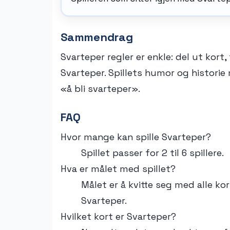
Sammendrag
Svarteper regler er enkle: del ut kort,
Svarteper. Spillets humor og historie 
«å bli svarteper».
FAQ
Hvor mange kan spille Svarteper?
Spillet passer for 2 til 6 spillere.
Hva er målet med spillet?
Målet er å kvitte seg med alle ko
Svarteper.
Hvilket kort er Svarteper?