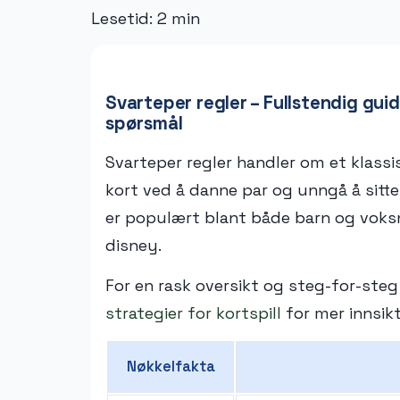
Lesetid: 2 min
Svarteper regler – Fullstendig guid
spørsmål
Svarteper regler handler om et klassis
kort ved å danne par og unngå å sitte
er populært blant både barn og voks
disney.
For en rask oversikt og steg-for-steg 
strategier for kortspill
for mer innsikt
Nøkkelfakta