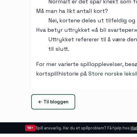
Normalt er det spar knekt som f
Må man ha likt antall kort?
Nei, kortene deles ut tilfeldig og
Hva betyr uttrykket «å bli svarteper
Uttrykket refererer til å være de
til slutt.
For mer varierte spillopplevelser, be
kortspillhistorie på
Store norske leks
← Til bloggen
18+
Spill ansvarlig. Har du et spillproblem? Få hjelp hos
Hje