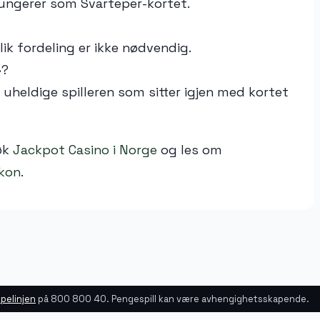
ungerer som Svarteper-kortet.
 lik fordeling er ikke nødvendig.
»?
n uheldige spilleren som sitter igjen med kortet
søk
Jackpot Casino i Norge
og les om
ikon
.
lpelinjen
på 800 800 40. Pengespill kan være avhengighetsskapende.