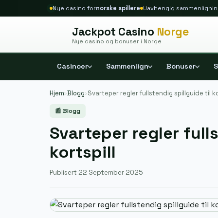
Nye casino for
norske spillere
Uavhengig sammenlignin
Jackpot Casino
Norge
Nye casino og bonuser i Norge
Casinoer
Sammenlign
Bonuser
S
Hjem
›
Blogg
›
Svarteper regler fullstendig spillguide til ko
📰 Blogg
Svarteper regler fulls
kortspill
Publisert 22 September 2025