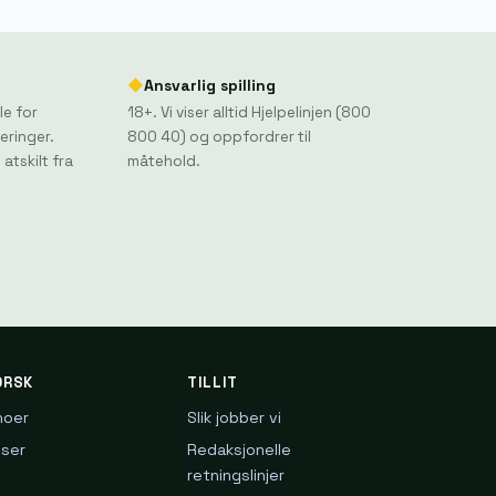
◆
Ansvarlig spilling
le for
18+. Vi viser alltid Hjelpelinjen (800
eringer.
800 40) og oppfordrer til
 atskilt fra
måtehold.
ORSK
TILLIT
noer
Slik jobber vi
ser
Redaksjonelle
retningslinjer