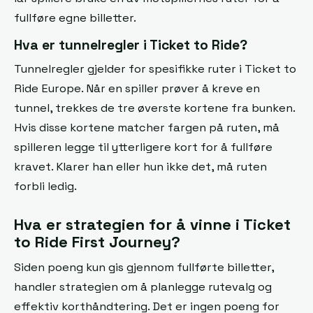
fullføre egne billetter.
Hva er tunnelregler i Ticket to Ride?
Tunnelregler gjelder for spesifikke ruter i Ticket to
Ride Europe. Når en spiller prøver å kreve en
tunnel, trekkes de tre øverste kortene fra bunken.
Hvis disse kortene matcher fargen på ruten, må
spilleren legge til ytterligere kort for å fullføre
kravet. Klarer han eller hun ikke det, må ruten
forbli ledig.
Hva er strategien for å vinne i Ticket
to Ride First Journey?
Siden poeng kun gis gjennom fullførte billetter,
handler strategien om å planlegge rutevalg og
effektiv korthåndtering. Det er ingen poeng for