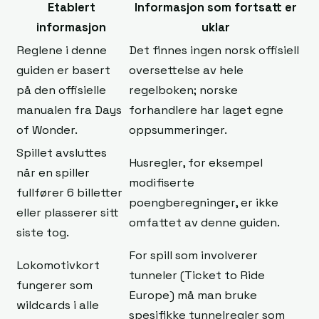
Etablert
Informasjon som fortsatt er
informasjon
uklar
Reglene i denne
Det finnes ingen norsk offisiell
guiden er basert
oversettelse av hele
på den offisielle
regelboken; norske
manualen fra Days
forhandlere har laget egne
of Wonder.
oppsummeringer.
Spillet avsluttes
Husregler, for eksempel
når en spiller
modifiserte
fullfører 6 billetter
poengberegninger, er ikke
eller plasserer sitt
omfattet av denne guiden.
siste tog.
For spill som involverer
Lokomotivkort
tunneler (Ticket to Ride
fungerer som
Europe) må man bruke
wildcards i alle
spesifikke tunnelregler som