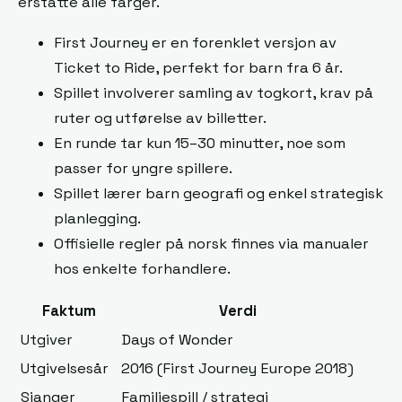
erstatte alle farger.
First Journey er en forenklet versjon av
Ticket to Ride, perfekt for barn fra 6 år.
Spillet involverer samling av togkort, krav på
ruter og utførelse av billetter.
En runde tar kun 15–30 minutter, noe som
passer for yngre spillere.
Spillet lærer barn geografi og enkel strategisk
planlegging.
Offisielle regler på norsk finnes via manualer
hos enkelte forhandlere.
Faktum
Verdi
Utgiver
Days of Wonder
Utgivelsesår
2016 (First Journey Europe 2018)
Sjanger
Familiespill / strategi