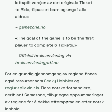
lettspilt versjon av det originale Ticket
to Ride, tilpasset barn og unge i alle
aldre.»
–
gamezone.no
«The goal of the game is to be the first
player to complete 6 Tickets.»
– Offisiell bruksanvisning via
bruksanvisningpdf.no
For en grundig gjennomgang av reglene finnes
også ressurser som
Geeky Hobbies
og
reglur.spilavinir.is
. Flere norske forhandlere,
deriblant Gamezone, tilbyr egne oppsummeringer
av reglene for å dekke etterspørselen etter norsk
innhold.