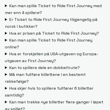
Kan man spille Ticket to Ride First Journey med
mer enn 4 spillere?
Er Ticket to Ride First Journey tilgjengelig på
norsk i butikker?
Hva er prisen på Ticket to Ride First Journey?
Kan man spille Ticket to Ride First Journey
online?
Hva er forskjellen på USA-utgaven og Europa-
utgaven av First Journey?
Kan to spillere dele en dobbeltrute?
Må man fullføre billettene i en bestemt
rekkefølge?
Hva skjer hvis to spillere fullfører 6 billetter
samtidig?
Kan man trekke nye billetter flere ganger i løpet
av spillet?