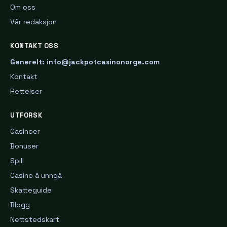
Om oss
Vår redaksjon
KONTAKT OSS
Generelt: info@jackpotcasinonorge.com
Kontakt
Rettelser
UTFORSK
Casinoer
Bonuser
Spill
Casino å unngå
Skatteguide
Blogg
Nettstedskart