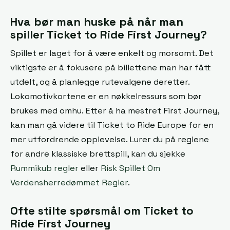
Hva bør man huske på når man
spiller Ticket to Ride First Journey?
Spillet er laget for å være enkelt og morsomt. Det
viktigste er å fokusere på billettene man har fått
utdelt, og å planlegge rutevalgene deretter.
Lokomotivkortene er en nøkkelressurs som bør
brukes med omhu. Etter å ha mestret First Journey,
kan man gå videre til Ticket to Ride Europe for en
mer utfordrende opplevelse. Lurer du på reglene
for andre klassiske brettspill, kan du sjekke
Rummikub regler
eller
Risk Spillet Om
Verdensherredømmet Regler
.
Ofte stilte spørsmål om Ticket to
Ride First Journey