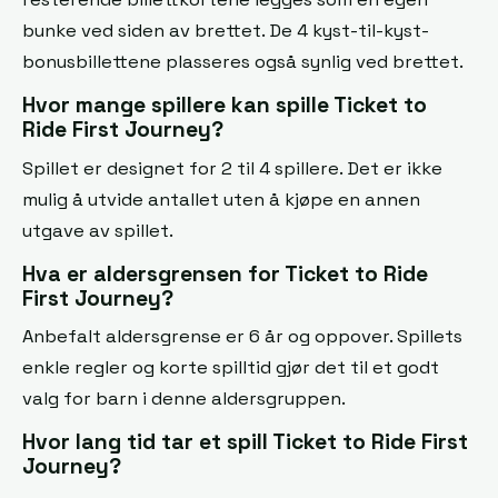
bunke ved siden av brettet. De 4 kyst-til-kyst-
bonusbillettene plasseres også synlig ved brettet.
Hvor mange spillere kan spille Ticket to
Ride First Journey?
Spillet er designet for 2 til 4 spillere. Det er ikke
mulig å utvide antallet uten å kjøpe en annen
utgave av spillet.
Hva er aldersgrensen for Ticket to Ride
First Journey?
Anbefalt aldersgrense er 6 år og oppover. Spillets
enkle regler og korte spilltid gjør det til et godt
valg for barn i denne aldersgruppen.
Hvor lang tid tar et spill Ticket to Ride First
Journey?