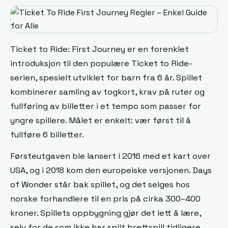
Ticket to Ride: First Journey er en forenklet
introduksjon til den populære Ticket to Ride-
serien, spesielt utviklet for barn fra 6 år. Spillet
kombinerer samling av togkort, krav på ruter og
fullføring av billetter i et tempo som passer for
yngre spillere. Målet er enkelt: vær først til å
fullføre 6 billetter.
Førsteutgaven ble lansert i 2016 med et kart over
USA, og i 2018 kom den europeiske versjonen. Days
of Wonder står bak spillet, og det selges hos
norske forhandlere til en pris på cirka 300–400
kroner. Spillets oppbygning gjør det lett å lære,
selv for de som ikke har spilt brettspill tidligere.