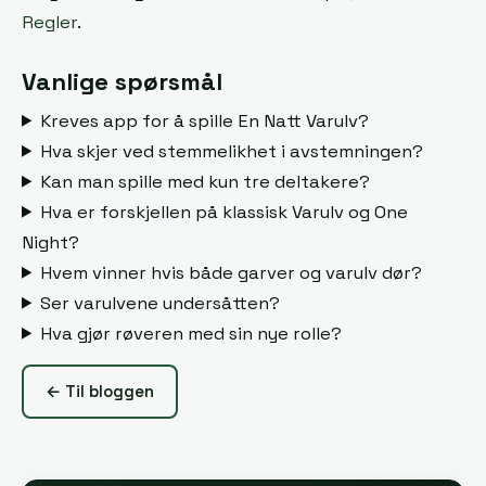
Regler
.
Vanlige spørsmål
Kreves app for å spille En Natt Varulv?
Hva skjer ved stemmelikhet i avstemningen?
Kan man spille med kun tre deltakere?
Hva er forskjellen på klassisk Varulv og One
Night?
Hvem vinner hvis både garver og varulv dør?
Ser varulvene undersåtten?
Hva gjør røveren med sin nye rolle?
← Til bloggen