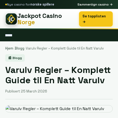
Nye casino for
norske spillere
Sammenlign casino →
Jackpot Casino
Se topplisten
Norge
→
Hjem
›
Blogg
›
Varulv Regler – Komplett Guide til En Natt Varulv
📰 Blogg
Varulv Regler – Komplett
Guide til En Natt Varulv
Publisert 25 March 2026