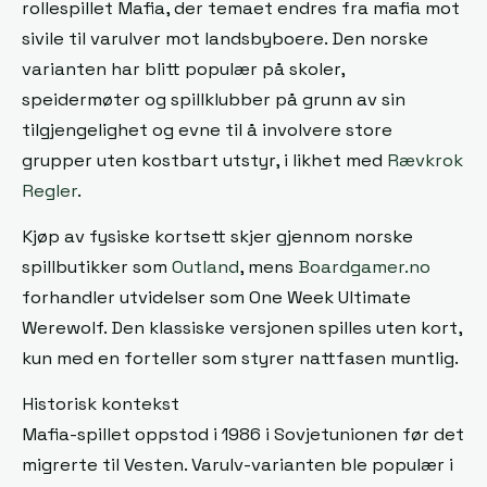
rollespillet Mafia, der temaet endres fra mafia mot
sivile til varulver mot landsbyboere. Den norske
varianten har blitt populær på skoler,
speidermøter og spillklubber på grunn av sin
tilgjengelighet og evne til å involvere store
grupper uten kostbart utstyr, i likhet med
Rævkrok
Regler
.
Kjøp av fysiske kortsett skjer gjennom norske
spillbutikker som
Outland
, mens
Boardgamer.no
forhandler utvidelser som One Week Ultimate
Werewolf. Den klassiske versjonen spilles uten kort,
kun med en forteller som styrer nattfasen muntlig.
Historisk kontekst
Mafia-spillet oppstod i 1986 i Sovjetunionen før det
migrerte til Vesten. Varulv-varianten ble populær i