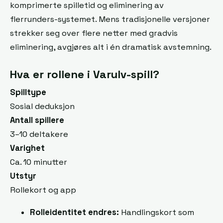
komprimerte spilletid og eliminering av
flerrunders-systemet. Mens tradisjonelle versjoner
strekker seg over flere netter med gradvis
eliminering, avgjøres alt i én dramatisk avstemning.
Hva er rollene i Varulv-spill?
Spilltype
Sosial deduksjon
Antall spillere
3–10 deltakere
Varighet
Ca. 10 minutter
Utstyr
Rollekort og app
Rolleidentitet endres:
Handlingskort som