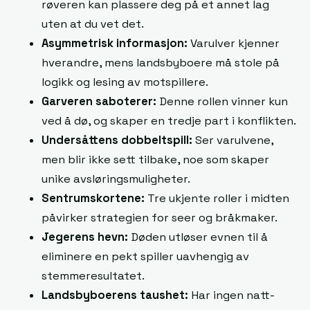
røveren kan plassere deg på et annet lag
uten at du vet det.
Asymmetrisk informasjon:
Varulver kjenner
hverandre, mens landsbyboere må stole på
logikk og lesing av motspillere.
Garveren saboterer:
Denne rollen vinner kun
ved å dø, og skaper en tredje part i konflikten.
Undersåttens dobbeltspill:
Ser varulvene,
men blir ikke sett tilbake, noe som skaper
unike avsløringsmuligheter.
Sentrumskortene:
Tre ukjente roller i midten
påvirker strategien for seer og bråkmaker.
Jegerens hevn:
Døden utløser evnen til å
eliminere en pekt spiller uavhengig av
stemmeresultatet.
Landsbyboerens taushet:
Har ingen natt-