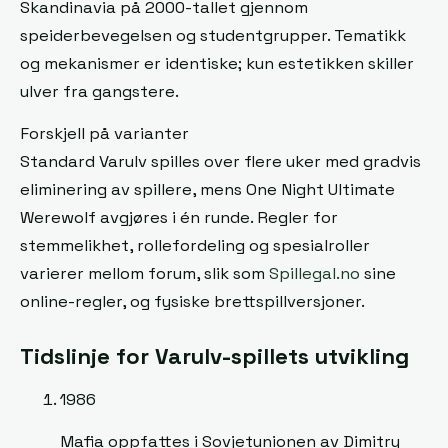
Skandinavia på 2000-tallet gjennom
speiderbevegelsen og studentgrupper. Tematikk
og mekanismer er identiske; kun estetikken skiller
ulver fra gangstere.
Forskjell på varianter
Standard Varulv spilles over flere uker med gradvis
eliminering av spillere, mens One Night Ultimate
Werewolf avgjøres i én runde. Regler for
stemmelikhet, rollefordeling og spesialroller
varierer mellom forum, slik som
Spillegal.no
sine
online-regler, og fysiske brettspillversjoner.
Tidslinje for Varulv-spillets utvikling
1986
Mafia oppfattes i Sovjetunionen av Dimitry