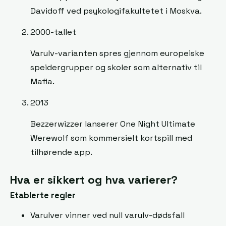
Davidoff ved psykologifakultetet i Moskva.
2000-tallet
Varulv-varianten spres gjennom europeiske
speidergrupper og skoler som alternativ til
Mafia.
2013
Bezzerwizzer lanserer One Night Ultimate
Werewolf som kommersielt kortspill med
tilhørende app.
Hva er sikkert og hva varierer?
Etablerte regler
Varulver vinner ved null varulv-dødsfall