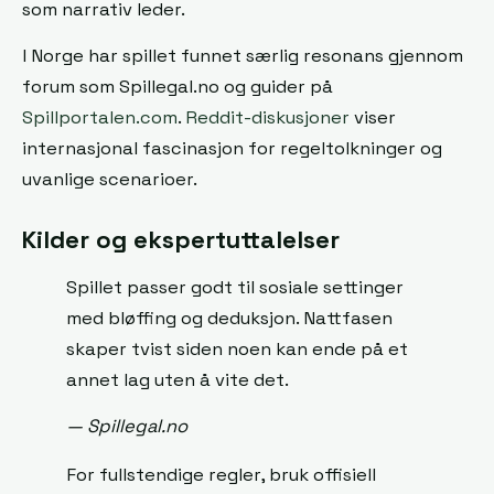
som narrativ leder.
I Norge har spillet funnet særlig resonans gjennom
forum som Spillegal.no og guider på
Spillportalen.com
.
Reddit-diskusjoner
viser
internasjonal fascinasjon for regeltolkninger og
uvanlige scenarioer.
Kilder og ekspertuttalelser
Spillet passer godt til sosiale settinger
med bløffing og deduksjon. Nattfasen
skaper tvist siden noen kan ende på et
annet lag uten å vite det.
— Spillegal.no
For fullstendige regler, bruk offisiell