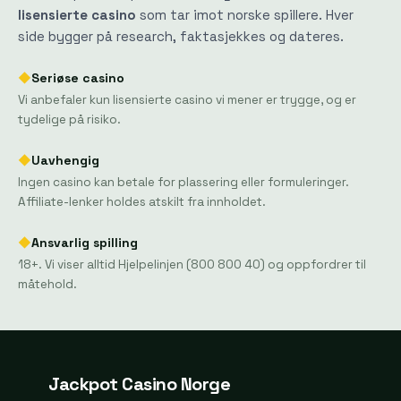
lisensierte casino
som tar imot norske spillere. Hver
side bygger på research, faktasjekkes og dateres.
◆
Seriøse casino
Vi anbefaler kun lisensierte casino vi mener er trygge, og er
tydelige på risiko.
◆
Uavhengig
Ingen casino kan betale for plassering eller formuleringer.
Affiliate-lenker holdes atskilt fra innholdet.
◆
Ansvarlig spilling
18+. Vi viser alltid Hjelpelinjen (800 800 40) og oppfordrer til
måtehold.
Jackpot Casino Norge