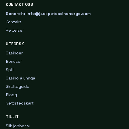
KONTAKT OSS
Generelt: info@jackpotcasinonorge.com
Kontakt
Rettelser
UTFORSK
Casinoer
Bonuser
Spill
Casino å unngå
Skatteguide
Blogg
Nettstedskart
TILLIT
Slik jobber vi