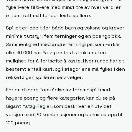
fylle 1-ere til 6-ere med minst tre av hver verdi er
et sentralt mål for de fleste spillere.
Spillet er ideelt for både barn og voksne og krever
minimalt utstyr: fem terninger og en poengblokk.
Sammenlignet med andre terningspill som Farkle
eller 10 000 har Yatzy en fast struktur uten
mulighet for å fortsette å kaste. Hver runde har et
bestemt antall kast, og kategoriene må fylles i den
rekkefølgen spilleren selv velger.
For en dypere forståelse av terningspill med
høyere poeng og flere kategorier, kan du se på
Gigant Yatzy Regler
, som beskriver en utvidet
versjon med 20 kombinasjoner og bonus på opptil
100 poeng.