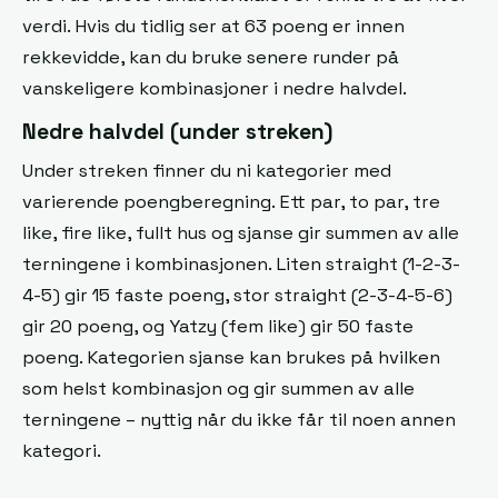
verdi. Hvis du tidlig ser at 63 poeng er innen
rekkevidde, kan du bruke senere runder på
vanskeligere kombinasjoner i nedre halvdel.
Nedre halvdel (under streken)
Under streken finner du ni kategorier med
varierende poengberegning. Ett par, to par, tre
like, fire like, fullt hus og sjanse gir summen av alle
terningene i kombinasjonen. Liten straight (1-2-3-
4-5) gir 15 faste poeng, stor straight (2-3-4-5-6)
gir 20 poeng, og Yatzy (fem like) gir 50 faste
poeng. Kategorien sjanse kan brukes på hvilken
som helst kombinasjon og gir summen av alle
terningene – nyttig når du ikke får til noen annen
kategori.