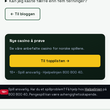
Kan jeg kaste færre enn fem terninger?
← Til bloggen
Nye casino å prøve
Se våre anbefalte casino for norske spillere.
Til topplisten →
18+ · Spill ansvarlig · Hjelpelinjen 800 800 40.
Spill ansvarlig. Har du et spillproblem? Få hjelp hos
Hjelpelinjen
på
18+
800 800 40. Pengespill kan være avhengighetsskapende.