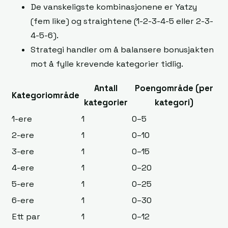
De vanskeligste kombinasjonene er Yatzy
(fem like) og straightene (1-2-3-4-5 eller 2-3-
4-5-6).
Strategi handler om å balansere bonusjakten
mot å fylle krevende kategorier tidlig.
Antall
Poengområde (per
Kategoriområde
kategorier
kategori)
1-ere
1
0–5
2-ere
1
0–10
3-ere
1
0–15
4-ere
1
0–20
5-ere
1
0–25
6-ere
1
0–30
Ett par
1
0–12