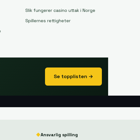
Slik fungerer casino uttak i Norge
Spillernes rettigheter
e
Se topplisten →
◆
Ansvarlig spilling