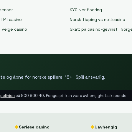
isenser
KYC-verifisering
TP i casino
Norsk Tipping vs nettcasino
 velge casino
Skatt på casino-gevinst i Norg
 og åpne for norske spillere. 18+ · Spill ansvarlig.
lpelinjen
på 800 800 40. Pengespill kan være avhengighetsskapende.
◆
Seriøse casino
◆
Uavhengig