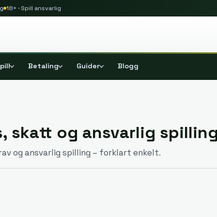
g
18+ · Spill ansvarlig
pill
Betaling
Guider
Blogg
, skatt og ansvarlig spillin
av og ansvarlig spilling – forklart enkelt.