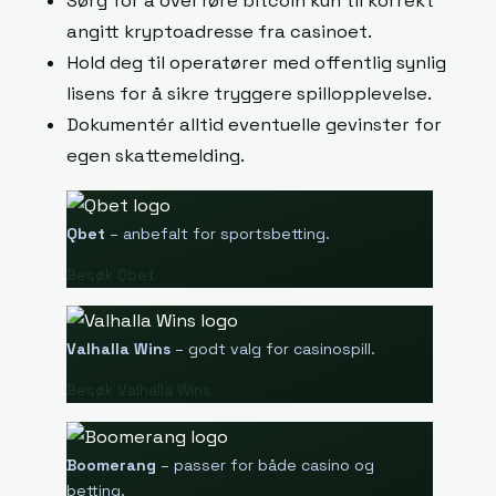
Sørg for å overføre bitcoin kun til korrekt
angitt kryptoadresse fra casinoet.
Hold deg til operatører med offentlig synlig
lisens for å sikre tryggere spillopplevelse.
Dokumentér alltid eventuelle gevinster for
egen skattemelding.
Qbet
– anbefalt for sportsbetting.
Besøk Qbet
Valhalla Wins
– godt valg for casinospill.
Besøk Valhalla Wins
Boomerang
– passer for både casino og
betting.