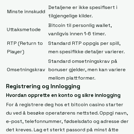
Detaljene er ikke spesifisert i
Minste innskudd
tilgjengelige kilder.
Bitcoin til personlig wallet,
Uttaksmetode
vanligvis innen 1-6 timer.
RTP (Return to
Standard RTP oppgis per spill,
Player)
men spesifikke detaljer varierer.
Standard omsetningskrav på
Omsetningskrav
bonuser gjelder, men kan variere
mellom plattformer.
Registrering og Innlogging
Hvordan opprette en konto og sikre innlogging
For å registrere deg hos et bitcoin casino starter
du ved å besøke operatørens nettsted. Oppgi navn,
e-post, telefonnummer, fødselsdato og adresse der
det kreves. Lag et sterkt passord på minst åtte