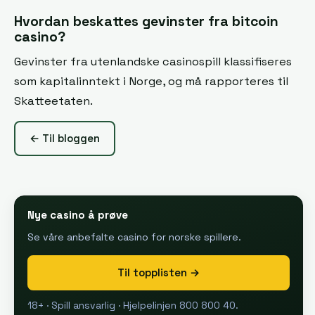
Hvordan beskattes gevinster fra bitcoin
casino?
Gevinster fra utenlandske casinospill klassifiseres
som kapitalinntekt i Norge, og må rapporteres til
Skatteetaten.
← Til bloggen
Nye casino å prøve
Se våre anbefalte casino for norske spillere.
Til topplisten →
18+ · Spill ansvarlig · Hjelpelinjen 800 800 40.