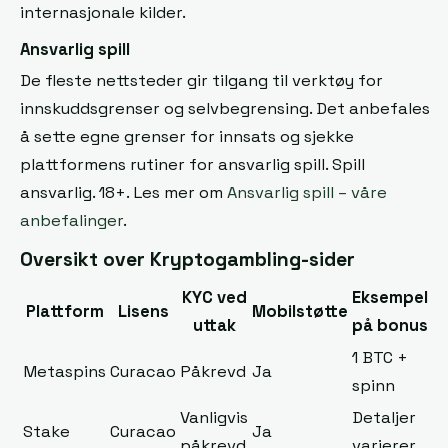
internasjonale kilder.
Ansvarlig spill
De fleste nettsteder gir tilgang til verktøy for
innskuddsgrenser og selvbegrensing. Det anbefales
å sette egne grenser for innsats og sjekke
plattformens rutiner for ansvarlig spill. Spill
ansvarlig. 18+. Les mer om
Ansvarlig spill – våre
anbefalinger
.
Oversikt over Kryptogambling-sider
KYC ved
Eksempel
Plattform
Lisens
Mobilstøtte
uttak
på bonus
1 BTC +
Metaspins
Curacao
Påkrevd
Ja
spinn
Vanligvis
Detaljer
Stake
Curacao
Ja
påkrevd
varierer