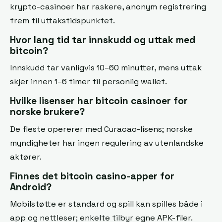
krypto-casinoer har raskere, anonym registrering
frem til uttakstidspunktet.
Hvor lang tid tar innskudd og uttak med
bitcoin?
Innskudd tar vanligvis 10–60 minutter, mens uttak
skjer innen 1–6 timer til personlig wallet.
Hvilke lisenser har bitcoin casinoer for
norske brukere?
De fleste opererer med Curacao-lisens; norske
myndigheter har ingen regulering av utenlandske
aktører.
Finnes det bitcoin casino-apper for
Android?
Mobilstøtte er standard og spill kan spilles både i
app og nettleser; enkelte tilbyr egne APK-filer.