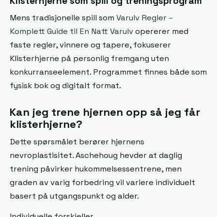
Klisterhjerne som spill og treningsprogram
Mens tradisjonelle spill som
Varulv Regler –
Komplett Guide til En Natt Varulv
opererer med
faste regler, vinnere og tapere, fokuserer
Klisterhjerne på personlig fremgang uten
konkurranseelement. Programmet finnes både som
fysisk bok og digitalt format.
Kan jeg trene hjernen opp så jeg får
klisterhjerne?
Dette spørsmålet berører hjernens
nevroplastisitet. Aschehoug hevder at daglig
trening påvirker hukommelsessentrene, men
graden av varig forbedring vil variere individuelt
basert på utgangspunkt og alder.
Individuelle forskjeller