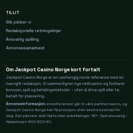
TILLIT
Slik jobber vi
Redaksjonelle retningslinjer
Ansvarlig spilling
Annonsesamarbeid
Om Jackpot Casino Norge kort fortalt
Jackpot Casino Norge er en uavhengig norsk referanse med en
navngitt redaksjon. Vi sammenligner nye nettcasino og forklarer
bonuser, spill og betalingsmetoder – uten å drive spill eller ta
betalt for plassering.
Annonseinformasjon:
enkelte lenker går til våre partnercasino, og
Jackpot Casino Norge kan få provisjon uten ekstra kostnad for
deg. Det påvirker aldri fakta eller anbefalinger. 18+ · Spill ansvarlig ·
Hjelpelinjen 800 800 40.