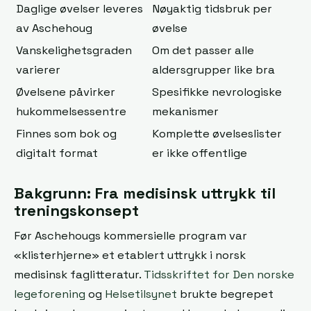
Daglige øvelser leveres
Nøyaktig tidsbruk per
av Aschehoug
øvelse
Vanskelighetsgraden
Om det passer alle
varierer
aldersgrupper like bra
Øvelsene påvirker
Spesifikke nevrologiske
hukommelsessentre
mekanismer
Finnes som bok og
Komplette øvelseslister
digitalt format
er ikke offentlige
Bakgrunn: Fra medisinsk uttrykk til
treningskonsept
Før Aschehougs kommersielle program var
«klisterhjerne» et etablert uttrykk i norsk
medisinsk faglitteratur.
Tidsskriftet for Den norske
legeforening
og
Helsetilsynet
brukte begrepet