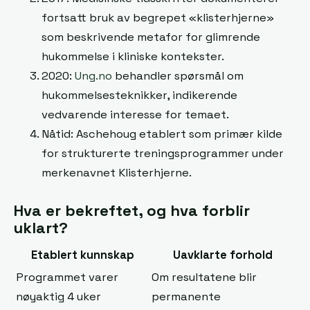
fortsatt bruk av begrepet «klisterhjerne»
som beskrivende metafor for glimrende
hukommelse i kliniske kontekster.
2020
:
Ung.no
behandler spørsmål om
hukommelsesteknikker, indikerende
vedvarende interesse for temaet.
Nåtid
: Aschehoug etablert som primær kilde
for strukturerte treningsprogrammer under
merkenavnet Klisterhjerne.
Hva er bekreftet, og hva forblir
uklart?
Etablert kunnskap
Uavklarte forhold
Programmet varer
Om resultatene blir
nøyaktig 4 uker
permanente