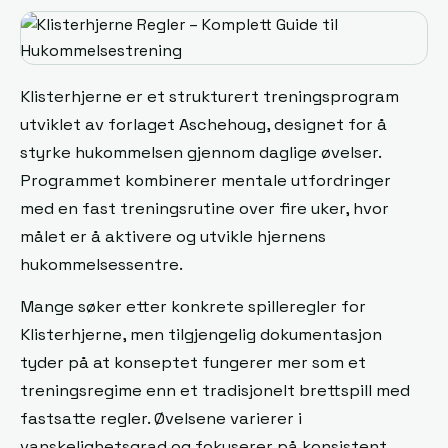
Klisterhjerne er et strukturert treningsprogram
utviklet av forlaget Aschehoug, designet for å
styrke hukommelsen gjennom daglige øvelser.
Programmet kombinerer mentale utfordringer
med en fast treningsrutine over fire uker, hvor
målet er å aktivere og utvikle hjernens
hukommelsessentre.
Mange søker etter konkrete spilleregler for
Klisterhjerne, men tilgjengelig dokumentasjon
tyder på at konseptet fungerer mer som et
treningsregime enn et tradisjonelt brettspill med
fastsatte regler. Øvelsene varierer i
vanskelighetsgrad og fokuserer på konsistent