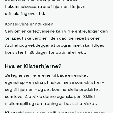
hukommelsessentrene i hjernen får jevn
stimulering over tid.
Konsekvens er nøkkelen
Selv om enkelteøvelsene kan virke enkle, ligger den
terapeutiske verdien i den daglige repetisjonen.
Aschehoug vektlegger at programmet skal følges
konsistent i 28 dager for optimal effekt.
Hva er Klisterhjerne?
Betegnelsen refererer til både en ønsket
egenskap – en skarpt hukommelse som «klistrer»
seg til hjernen – og det kommersielle produktet
som lover å utvikle denne egenskapen. Skillet
mellom spill og ren trening er bevisst utvisket.