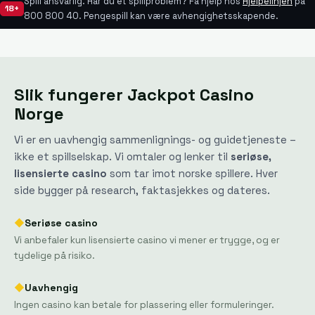
Spill ansvarlig. Har du et spillproblem? Få hjelp hos
Hjelpelinjen
på
18+
800 800 40. Pengespill kan være avhengighetsskapende.
Slik fungerer Jackpot Casino
Norge
Vi er en uavhengig sammenlignings- og guidetjeneste –
ikke et spillselskap. Vi omtaler og lenker til
seriøse,
lisensierte casino
som tar imot norske spillere. Hver
side bygger på research, faktasjekkes og dateres.
◆
Seriøse casino
Vi anbefaler kun lisensierte casino vi mener er trygge, og er
tydelige på risiko.
◆
Uavhengig
Ingen casino kan betale for plassering eller formuleringer.